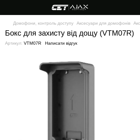
Домофони, контроль доступу
Аксесуари для домофонів
Ак
Бокс для захисту від дощу (VTM07R)
Артикул:
VTM07R
Написати відгук