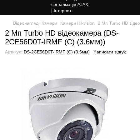
Відеонагляд
Камери
Камери Hikvision
2 Мп Turbo HD віде
2 Мп Turbo HD відеокамера (DS-
2CE56D0T-IRMF (С) (3.6мм))
Артикул:
DS-2CE56D0T-IRMF (С) (3.6мм)
Написати відгук