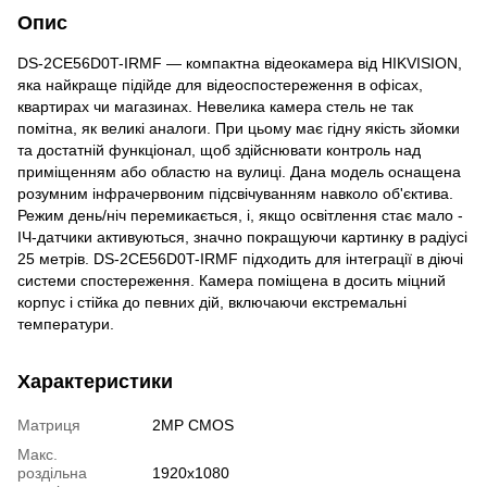
Опис
DS-2CE56D0T-IRMF — компактна відеокамера від HIKVISION,
яка найкраще підійде для відеоспостереження в офісах,
квартирах чи магазинах. Невелика камера стель не так
помітна, як великі аналоги. При цьому має гідну якість зйомки
та достатній функціонал, щоб здійснювати контроль над
приміщенням або областю на вулиці. Дана модель оснащена
розумним інфрачервоним підсвічуванням навколо об'єктива.
Режим день/ніч перемикається, і, якщо освітлення стає мало -
ІЧ-датчики активуються, значно покращуючи картинку в радіусі
25 метрів. DS-2CE56D0T-IRMF підходить для інтеграції в діючі
системи спостереження. Камера поміщена в досить міцний
корпус і стійка до певних дій, включаючи екстремальні
температури.
Характеристики
Матриця
2MP CMOS
Макс.
роздільна
1920x1080