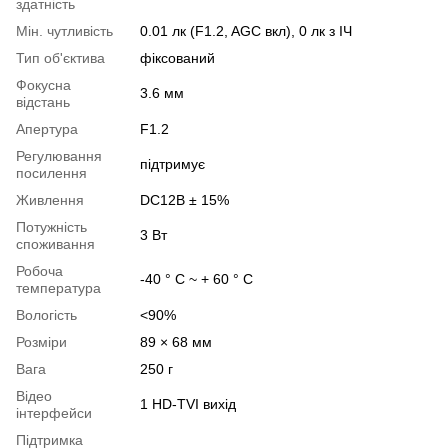
здатність
Мін. чутливість
0.01 лк (F1.2, AGC вкл), 0 лк з ІЧ
Тип об'єктива
фіксований
Фокусна
3.6 мм
відстань
Апертура
F1.2
Регулювання
підтримує
посилення
Живлення
DC12В ± 15%
Потужність
3 Вт
споживання
Робоча
-40 ° C ~ + 60 ° C
температура
Вологість
<90%
Розміри
89 × 68 мм
Вага
250 г
Відео
1 HD-TVI вихід
інтерфейси
Підтримка