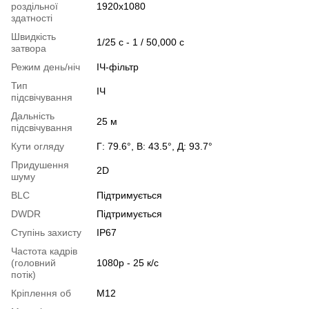
роздільної
1920x1080
здатності
Швидкість
1/25 с - 1 / 50,000 с
затвора
Режим день/ніч
ІЧ-фільтр
Тип
ІЧ
підсвічування
Дальність
25 м
підсвічування
Кути огляду
Г: 79.6°, В: 43.5°, Д: 93.7°
Придушення
2D
шуму
BLC
Підтримується
DWDR
Підтримується
Ступінь захисту
IP67
Частота кадрів
(головний
1080p - 25 к/с
потік)
Кріплення об
M12