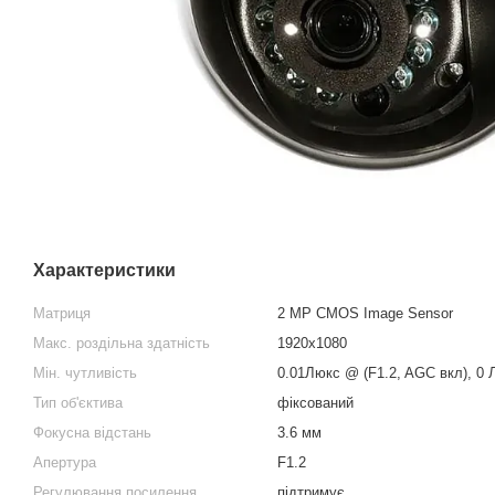
Характеристики
Матриця
2 MP CMOS Image Sensor
Макс. роздільна здатність
1920x1080
Мін. чутливість
0.01Люкс @ (F1.2, AGC вкл), 0 
Тип об'єктива
фіксований
Фокусна відстань
3.6 мм
Апертура
F1.2
Регулювання посилення
підтримує