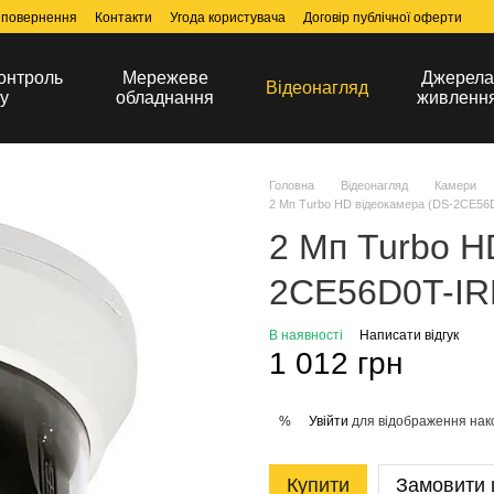
 повернення
Контакти
Угода користувача
Договір публічної оферти
онтроль
Мережеве
Джерел
Відеонагляд
у
обладнання
живленн
Головна
Відеонагляд
Камери
2 Мп Turbo HD відеокамера (DS-2CE56
2 Мп Turbo H
2CE56D0T-IRM
В наявності
Написати відгук
1 012 грн
Увійти
для відображення нак
%
Купити
Замовити