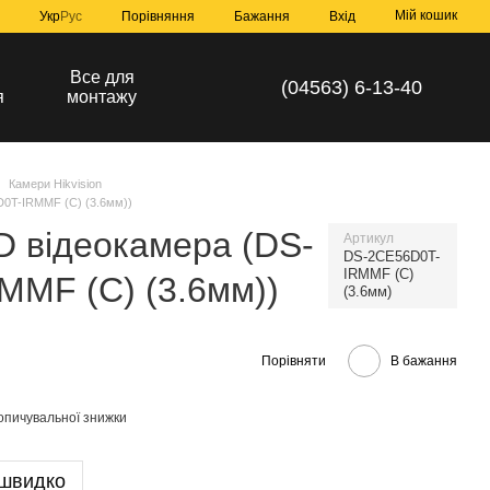
Мій кошик
Порівняння
Укр
Рус
Бажання
Вхід
а
Все для
(04563) 6-13-40
я
монтажу
Камери Hikvision
D0T-IRMMF (C) (3.6мм))
D відеокамера (DS-
Артикул
DS-2CE56D0T-
IRMMF (C)
MF (C) (3.6мм))
(3.6мм)
Порівняти
В бажання
опичувальної знижки
 швидко