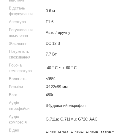
відстань
Відстань
0.6 м
фокусування
Апертура
F1.6
Регулювання
Авто / вручну
посилення
Живлення
DC 12 В
Потужність
7.7 Вт
споживання
Робоча
-40 ° C ~ + 60 ° C
температура
Вологість
≤95%
Розміри
Ф122х99 мм
Вага
480г
Аудіо
Вбудований мікрофон
інтерфейси
Аудіо
G.711a; G.711Mu; G726; AAC
компресія
Відео
H.265, H.264, H.264H, H.264B, MJPEG