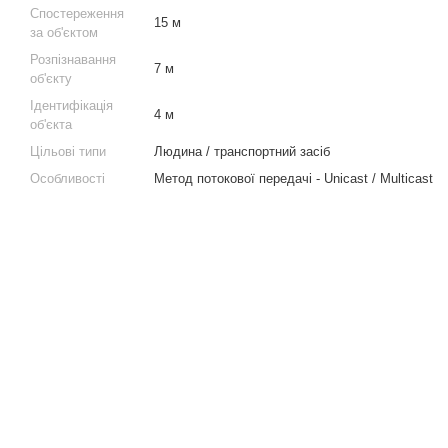
Спостереження
15 м
за об'єктом
Розпізнавання
7 м
об'єкту
Ідентифікація
4 м
об'єкта
Цільові типи
Людина / транспортний засіб
Особливості
Метод потокової передачі - Unicast / Multicast