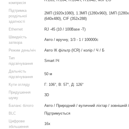
компресія
Підтримка
2МП (1920x1080), 1.3MП (1280x960), 1МП (1280x
роздільної
(640x480), CIF (352x288)
здатності
Ethernet
RJ -45 (10 / 100Base -T)
Швидкість
Авто / вручну, 1/3 - 1 / 100000с
затвора
Режим день/ніч
Авто ІК фільтр (ICR) / колір / Ч / Б
Тип
Smart ІЧ
підсвічування
Дальність
50 м
підсвічування
Кути огляду
Г: 106°, В: 57°, Д: 126°
Придушення
3D
шуму
Баланс білого
Авто / Природний / вуличний ліхтар / зовнішній 
BLC
Підтримується
Цифрове
16x
збільшення