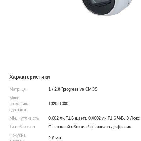
Характеристики
Матриця
1 / 2.8 "progressive CMOS
Макс.
роздільна
1920x1080
здатність
Мін. чутливість
0.002 лк/F1.6 (цвет), 0.0002 лк F1.6 Ч/Б, 0 Люкс 
Тип об'єктива
Фіксований об'єктив / фіксована діафрагма
Фокусна
2.8 мм