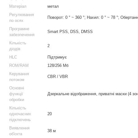
Матеріал
метал
Регулювання
Поворот: 0 ° ~ 360 °; Нахил: 0 ° ~ 78 °; Обертанн
по осях
Програмне
Smart PSS, DSS, DMSS
забезпечення
Кількість
2
діодів
HLC
Підтримує
ROM/RAM
128/256 Мб
Керування
CBR / VBR
потоком
Основні
функції
Дзеркальне відображення, приватні маски (4 зо
обробки
Кількість
одночасних
20
підключень
Виявлення
38 м
об'єкта