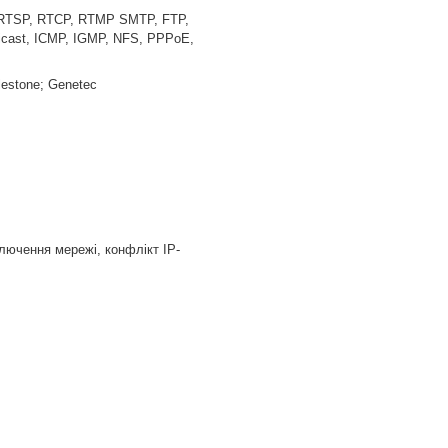
, RTSP, RTCP, RTMP SMTP, FTP,
icast, ICMP, IGMP, NFS, PPPoE,
ilestone; Genetec
ключення мережі, конфлікт IP-