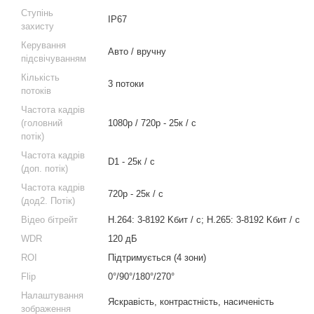
Ступінь
IP67
захисту
Керування
Авто / вручну
підсвічуванням
Кількість
3 потоки
потоків
Частота кадрів
(головний
1080р / 720p - 25к / c
потік)
Частота кадрів
D1 - 25к / c
(доп. потік)
Частота кадрів
720р - 25к / с
(дод2. Потік)
Відео бітрейт
H.264: 3-8192 Kбит / с; H.265: 3-8192 Kбит / с
WDR
120 дБ
ROI
Підтримується (4 зони)
Flip
0°/90°/180°/270°
Налаштування
Яскравість, контрастність, насиченість
зображення