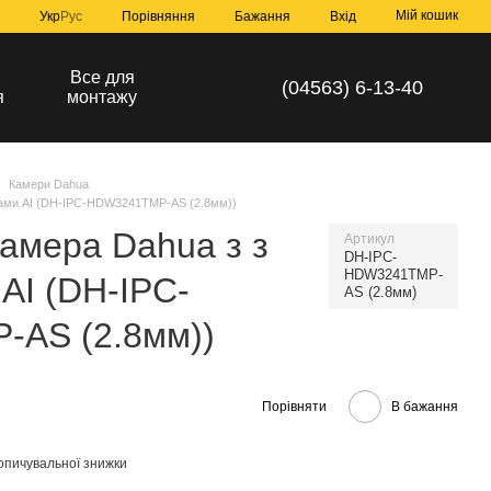
Мій кошик
Порівняння
Укр
Рус
Бажання
Вхід
а
Все для
(04563) 6-13-40
я
монтажу
Камери Dahua
тмами AI (DH-IPC-HDW3241TMP-AS (2.8мм))
камера Dahua з з
Артикул
DH-IPC-
HDW3241TMP-
AI (DH-IPC-
AS (2.8мм)
AS (2.8мм))
Порівняти
В бажання
опичувальної знижки