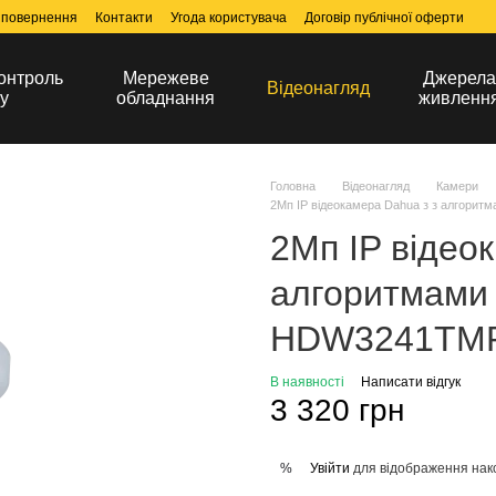
 повернення
Контакти
Угода користувача
Договір публічної оферти
онтроль
Мережеве
Джерел
Відеонагляд
у
обладнання
живленн
Головна
Відеонагляд
Камери
2Мп IP відеокамера Dahua з з алгори
2Мп IP відео
алгоритмами 
HDW3241TMP-
В наявності
Написати відгук
3 320 грн
Увійти
для відображення нак
%