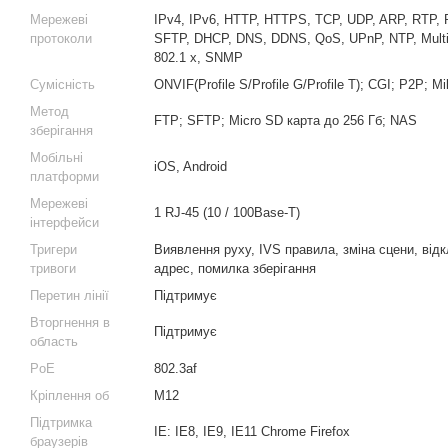
Мережеві
IPv4, IPv6, HTTP, HTTPS, TCP, UDP, ARP, RTP
протоколи
SFTP, DHCP, DNS, DDNS, QoS, UPnP, NTP, Mult
802.1 x, SNMP
Сумісність
ONVIF(Profile S/Profile G/Profile T); CGI; P2P; M
Метод
FTP; SFTP; Micro SD карта до 256 Гб; NAS
зберігання
Мобільні
iOS, Android
платформи
Мережеві
1 RJ-45 (10 / 100Base-T)
інтерфейси
Тригери
Виявлення руху, IVS правила, зміна сцени, від
тривоги
адрес, помилка зберігання
Перетин лінії
Підтримує
Вторгнення в
Підтримує
область
PoE
802.3af
Кріплення об
М12
Підтримка
IE: IE8, IE9, IE11 Chrome Firefox
браузерів