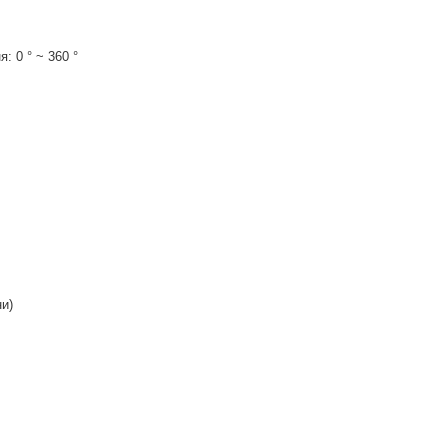
я: 0 ° ~ 360 °
ни)