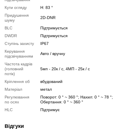
Кути огляду
H: 83 °
Придушення
2D-DNR
шуму
BLC
Підтримується
DWDR
Підтримується
Ступінь захисту
IP67
Керування
Авто / вручну
підсвічуванням
Частота кадрів
(головний
5мп - 20к / с, 4МП - 25к / с
потік)
Кріплення об
вбудований
Матеріал
метал
Регулювання
Поворот: 0 ° ~ 360 °; Нахил: 0 ° ~ 78 °;
по осях
Обертання: 0 ° ~ 360 °
HLC
Підтримує
Відгуки