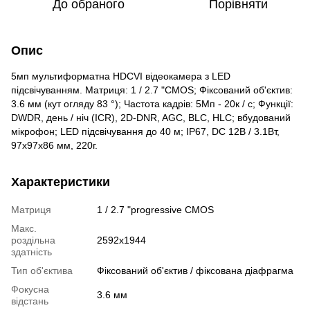
До обраного
Порівняти
Опис
5мп мультиформатна HDCVI відеокамера з LED
підсвічуванням. Матриця: 1 / 2.7 "CMOS; Фіксований об'єктив:
3.6 мм (кут огляду 83 °); Частота кадрів: 5Мп - 20к / с; Функції:
DWDR, день / ніч (ICR), 2D-DNR, AGC, BLC, HLC; вбудований
мікрофон; LED підсвічування до 40 м; IP67, DC 12В / 3.1Вт,
97х97х86 мм, 220г.
Характеристики
Матриця
1 / 2.7 "progressive CMOS
Макс.
роздільна
2592x1944
здатність
Тип об'єктива
Фіксований об'єктив / фіксована діафрагма
Фокусна
3.6 мм
відстань