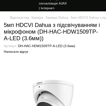
Відеонагляд
Камери
Камери Dahua
5мп HDCVI Dahua з пі
5мп HDCVI Dahua з підсвічуванням і
мікрофоном (DH-HAC-HDW1509TP-
A-LED (3.6мм))
Артикул:
DH-HAC-HDW1509TP-A-LED (3.6мм)
Написати відгук