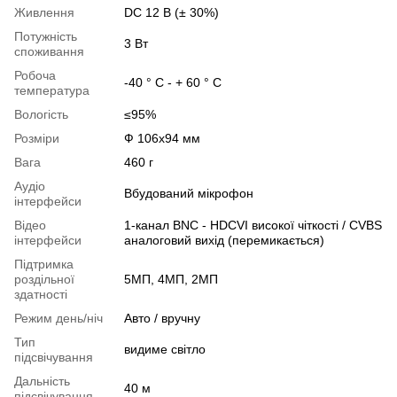
Живлення
DC 12 В (± 30%)
Потужність
3 Вт
споживання
Робоча
-40 ° C - + 60 ° C
температура
Вологість
≤95%
Розміри
Ф 106х94 мм
Вага
460 г
Аудіо
Вбудований мікрофон
інтерфейси
Відео
1-канал BNC - HDCVI високої чіткості / CVBS
інтерфейси
аналоговий вихід (перемикається)
Підтримка
роздільної
5МП, 4МП, 2МП
здатності
Режим день/ніч
Авто / вручну
Тип
видиме світло
підсвічування
Дальність
40 м
підсвічування