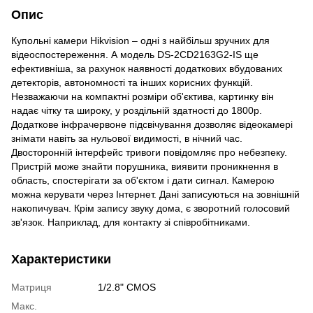
Опис
Купольні камери Hikvision – одні з найбільш зручних для
відеоспостереження. А модель DS-2CD2163G2-IS ще
ефективніша, за рахунок наявності додаткових вбудованих
детекторів, автономності та інших корисних функцій.
Незважаючи на компактні розміри об'єктива, картинку він
надає чітку та широку, у роздільній здатності до 1800p.
Додаткове інфрачервоне підсвічування дозволяє відеокамері
знімати навіть за нульової видимості, в нічний час.
Двосторонній інтерфейс тривоги повідомляє про небезпеку.
Пристрій може знайти порушника, виявити проникнення в
область, спостерігати за об'єктом і дати сигнал. Камерою
можна керувати через Інтернет. Дані записуються на зовнішній
накопичувач. Крім запису звуку дома, є зворотний голосовий
зв'язок. Наприклад, для контакту зі співробітниками.
Характеристики
Матриця
1/2.8" CMOS
Макс.