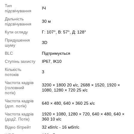
Тип
ІЧ
підсвічування
Дальність
30 м
підсвічування
Кути огляду
Г: 107°, В: 57°, Д: 128°
Придушення
3D
шуму
BLC
Підтримується
Ступінь захисту
IP67, IK10
Кількість
3
потоків
Частота кадрів
3200 × 1800 20 к/с, 2688 × 1520, 1920 ×
(головний
1080, 1280 × 720 25 к/с
потік)
Частота кадрів
640 × 480, 640 × 360 25 к/с
(доп. потік)
Частота кадрів
1920 × 1080, 1280 × 720, 640 × 480, 640 ×
(дод2. Потік)
360 10 к/с
Відео бітрейт
32 кбіт/с - 16 мбіт/с