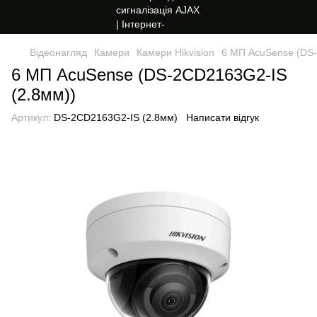
Відеонагляд
Камери
Камери Hikvision
6 МП AcuSense (DS-
6 МП AcuSense (DS-2CD2163G2-IS
(2.8мм))
Артикул:
DS-2CD2163G2-IS (2.8мм)
Написати відгук