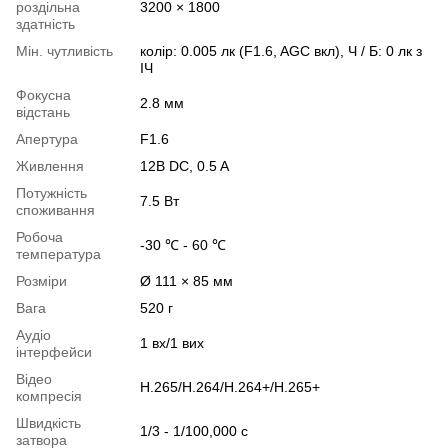
роздільна
3200 × 1800
здатність
Мін. чутливість
колір: 0.005 лк (F1.6, AGC вкл), Ч / Б: 0 лк з
ІЧ
Фокусна
2.8 мм
відстань
Апертура
F1.6
Живлення
12В DC, 0.5 A
Потужність
7.5 Вт
споживання
Робоча
-30 ℃ - 60 ℃
температура
Розміри
Ø 111 × 85 мм
Вага
520 г
Аудіо
1 вх/1 вих
інтерфейси
Відео
H.265/H.264/H.264+/H.265+
компресія
Швидкість
1/3 - 1/100,000 с
затвора