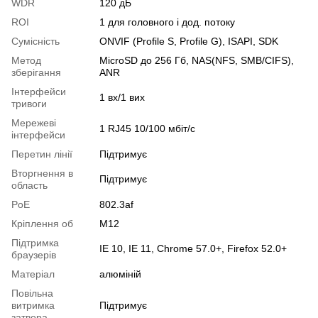
WDR
120 дБ
ROI
1 для головного і дод. потоку
Сумісність
ONVIF (Profile S, Profile G), ISAPI, SDK
Метод
MicroSD до 256 Гб, NAS(NFS, SMB/CIFS),
зберігання
ANR
Інтерфейси
1 вх/1 вих
тривоги
Мережеві
1 RJ45 10/100 мбіт/с
інтерфейси
Перетин лінії
Підтримує
Вторгнення в
Підтримує
область
PoE
802.3af
Кріплення об
M12
Підтримка
IE 10, IE 11, Chrome 57.0+, Firefox 52.0+
браузерів
Матеріал
алюміній
Повільна
витримка
Підтримує
затвора