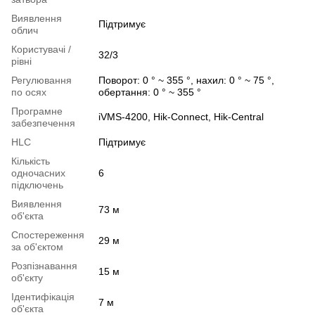
Виявлення
Підтримує
облич
Користувачі /
32/3
рівні
Регулювання
Поворот: 0 ° ~ 355 °, нахил: 0 ° ~ 75 °,
по осях
обертання: 0 ° ~ 355 °
Програмне
iVMS-4200, Hik-Connect, Hik-Central
забезпечення
HLC
Підтримує
Кількість
одночасних
6
підключень
Виявлення
73 м
об'єкта
Спостереження
29 м
за об'єктом
Розпізнавання
15 м
об'єкту
Ідентифікація
7 м
об'єкта