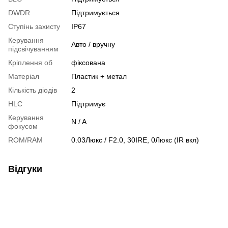
DWDR
Підтримується
Ступінь захисту
IP67
Керування
Авто / вручну
підсвічуванням
Кріплення об
фіксована
Матеріал
Пластик + метал
Кількість діодів
2
HLC
Підтримує
Керування
N / A
фокусом
ROM/RAM
0.03Люкс / F2.0, 30IRE, 0Люкс (IR вкл)
Відгуки