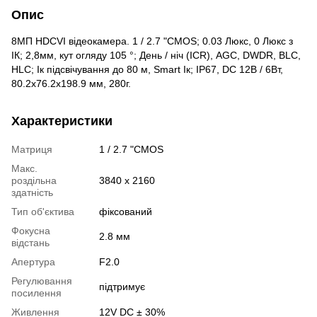
Опис
8МП HDCVI відеокамера. 1 / 2.7 "CMOS; 0.03 Люкс, 0 Люкс з
ІК; 2,8мм, кут огляду 105 °; День / ніч (ICR), AGC, DWDR, BLC,
HLC; Ік підсвічування до 80 м, Smart Ік; IP67, DC 12В / 6Вт,
80.2x76.2x198.9 мм, 280г.
Характеристики
Матриця
1 / 2.7 "CMOS
Макс.
роздільна
3840 х 2160
здатність
Тип об'єктива
фіксований
Фокусна
2.8 мм
відстань
Апертура
F2.0
Регулювання
підтримує
посилення
Живлення
12V DC ± 30%