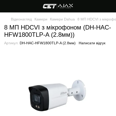
Відеонагляд
Камери
Камери Dahua
8 МП HDCVI з мікроф
8 МП HDCVI з мікрофоном (DH-HAC-
HFW1800TLP-A (2.8мм))
Артикул:
DH-HAC-HFW1800TLP-A (2.8мм)
Написати відгук