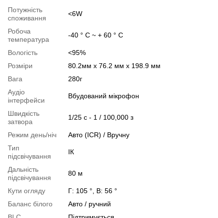
Потужність
<6W
споживання
Робоча
-40 ° C ~ + 60 ° C
температура
Вологість
<95%
Розміри
80.2мм x 76.2 мм x 198.9 мм
Вага
280г
Аудіо
Вбудований мікрофон
інтерфейси
Швидкість
1/25 с - 1 / 100,000 з
затвора
Режим день/ніч
Авто (ICR) / Вручну
Тип
ІК
підсвічування
Дальність
80 м
підсвічування
Кути огляду
Г: 105 °, В: 56 °
Баланс білого
Авто / ручний
BLC
Підтримується