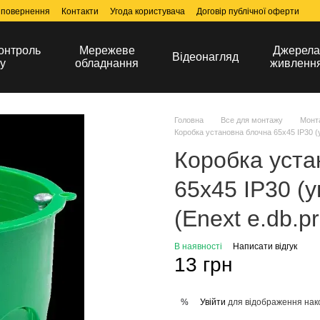
 повернення
Контакти
Угода користувача
Договір публічної оферти
онтроль
Мережеве
Джерел
Відеонагляд
у
обладнання
живленн
Головна
Все для монтажу
Монт
Коробка установна блочна 65х45 IP30 (у
Коробка уста
65х45 IP30 (у
(Enext e.db.p
В наявності
Написати відгук
13 грн
Увійти
для відображення нак
%