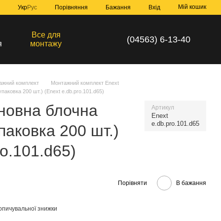
Мій кошик
Порівняння
Укр
Рус
Бажання
Вхід
а
Все для
(04563) 6-13-40
я
монтажу
ажний комплект
Монтажний комплект Enext
паковка 200 шт.) (Enext e.db.pro.101.d65)
новна блочна
Артикул
Enext
e.db.pro.101.d65
паковка 200 шт.)
ro.101.d65)
Порівняти
В бажання
опичувальної знижки