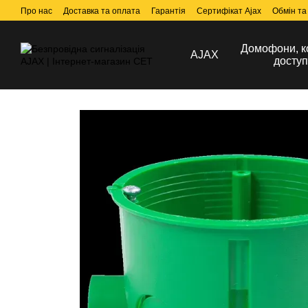
Перейти до основного контенту
Про нас
Доставка та оплата
Гарантія
Сертифікат Ajax
Обмін та
Домофони, к
AJAX
доступ