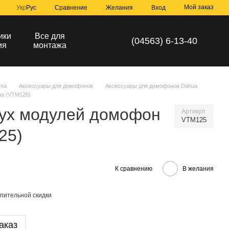
Мой заказ
Сравнение
Укр
Рус
Желания
Вход
ики
Все для
(04563) 6-13-40
ия
монтажа
упа
Аксессуары для домофонов
Аксессуары для домофонов Dahua
ua (VTM125)
вух модулей домофон
Артикул
VTM125
25)
К сравнению
В желания
пительной скидки
аказ