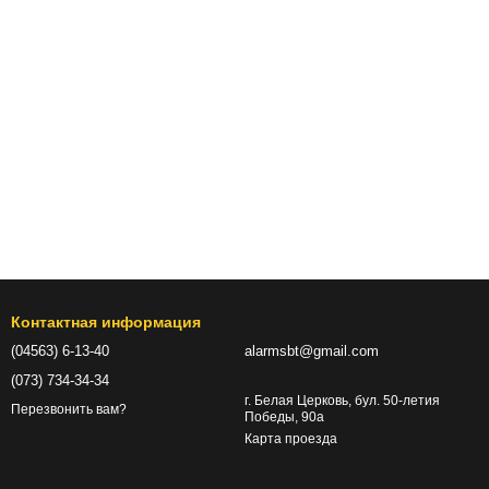
Контактная информация
(04563) 6-13-40
alarmsbt@gmail.com
(073) 734-34-34
г. Белая Церковь, бул. 50-летия
Перезвонить вам?
Победы, 90а
Карта проезда