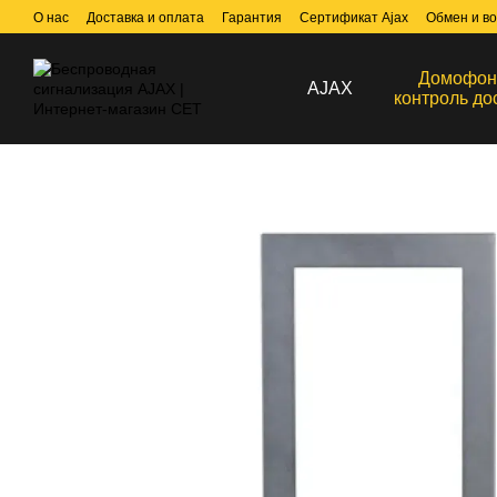
Перейти к основному контенту
О нас
Доставка и оплата
Гарантия
Сертификат Ajax
Обмен и во
Договор публичной оферты
Домофон
AJAX
контроль до