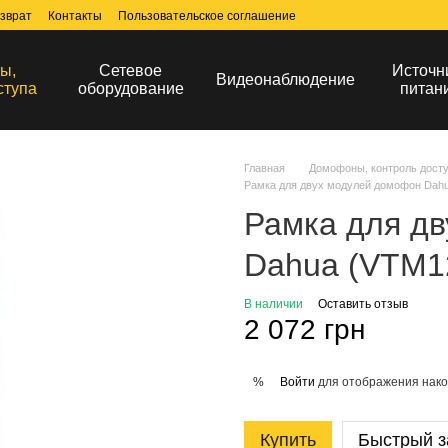
зврат
Контакты
Пользовательское соглашение
ы,
Сетевое
Источн
Видеонаблюдение
ступа
оборудование
питан
Главная
Домофоны, контроль дост
Рамка для двух модулей домофон Dah
Рамка для д
Dahua (VTM1
В наличии
Оставить отзыв
2 072 грн
Войти
для отображения нако
%
Купить
Быстрый з