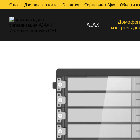
Перейти к основному контенту
О нас
Доставка и оплата
Гарантия
Сертификат Ajax
Обмен и во
Договор публичной оферты
Домофон
AJAX
контроль до