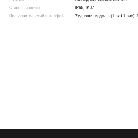
Степень защиты
IP65, IK07
Пользовательский интерфейс
З'єднання модулів (1 вх і 1 вих),