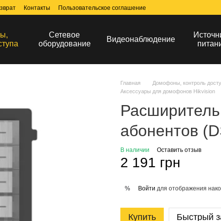
зврат
Контакты
Пользовательское соглашение
ы,
Сетевое
Источн
Видеонаблюдение
ступа
оборудование
питан
Главная
Домофоны, контроль дост
Аксессуары для домофонов Hikvision
Расширитель
абонентов (D
В наличии
Оставить отзыв
2 191 грн
Войти
для отображения нако
%
Купить
Быстрый з