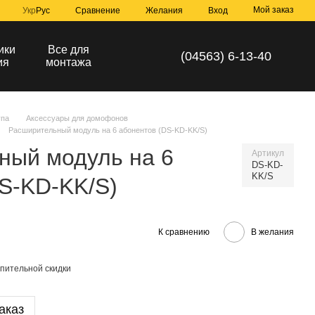
Мой заказ
Сравнение
Укр
Рус
Желания
Вход
ики
Все для
(04563) 6-13-40
ия
монтажа
упа
Аксессуары для домофонов
Расширительный модуль на 6 абонентов (DS-KD-KK/S)
ный модуль на 6
Артикул
DS-KD-
KK/S
S-KD-KK/S)
К сравнению
В желания
пительной скидки
аказ