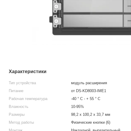
Характеристики
Тип устройства
модуль расширения
Питание
от DS-KD8003-IME1
Рабочая температура
-40 ° С - + 55 ° С
Влажность
10-95%
Размеры
98,2 х 100,2 х 33,7 мм
Метод работы
Физические кнопки (6)
Монтаж
Накладной, выразительный