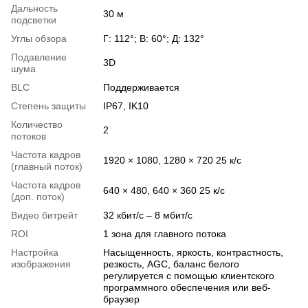
Дальность
30 м
подсветки
Углы обзора
Г: 112°; В: 60°; Д: 132°
Подавление
3D
шума
BLC
Поддерживается
Степень защиты
IP67, IK10
Количество
2
потоков
Частота кадров
1920 × 1080, 1280 × 720 25 к/с
(главный поток)
Частота кадров
640 × 480, 640 × 360 25 к/с
(доп. поток)
Видео битрейт
32 кбит/с – 8 мбит/с
ROI
1 зона для главного потока
Настройка
Насыщенность, яркость, контрастность,
изображения
резкость, AGC, баланс белого
регулируется с помощью клиентского
программного обеспечения или веб-
браузер