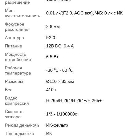
разрешение
Мин.
0.01 лк/(F2.0, AGC вкл), Ч/Б: 0 лк с ИК
чувствительность
Фокусное
2.8 мм
расстояние
Апертура
F2.0
Питание
12В DC, 0.4 A
Мощность
6.5 Вт
потребления
Рабочая
-30 ℃ - 60 ℃
температура
Размеры
Ø110 × 83 мм
Вес
410 г
Видео
H.265/H.264/H.264+/H.265+
компрессия
Скорость
1/3 - 1/100000с
затвора
Режим день/ночь
ИК-фильтр
Тип подсветки
ИК