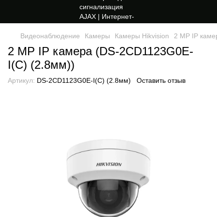
Видеонаблюдение
Камеры
Камеры Hikvision
2 MP IP каме
2 MP IP камера (DS-2CD1123G0E-
I(C) (2.8мм))
Артикул:
DS-2CD1123G0E-I(C) (2.8мм)
Оставить отзыв