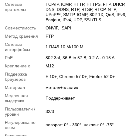
Сетевые
TCP/IP, ICMP, HTTP, HTTPS, FTP, DHCP,
протоколы
DNS, DDNS, RTP, RTSP, RTCP, NTP,
UPnP™, SMTP, IGMP, 802.1X, QoS, IPv6,
Bonjour, IPv4, UDP, SSL/TLS
Совместимость
ONVIF, ISAPI
Метод хранения
FTP
Сетевые
1 RJ45 10 M/100 M
интерфейсы
PoE
802.3af, 36 В to 57 В, 0.2 A - 0.15 A
Крепление о
M12
Поддержка
E 10+, Chrome 57.0+, Firefox 52.0+
браузеров
Материал
металл+пластик
Медленная
Поддерживает
выдержка
Пользователи /
32/3
уровни
Регулировка по
поворот: 0° - 360°, наклон: 0° -75°
осям
Количество