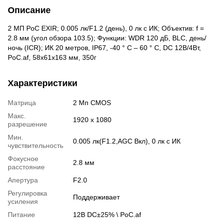
Описание
2 МП PoC EXIR; 0.005 лк/F1.2 (день), 0 лк c ИК; Объектив: f =
2.8 мм (угол обзора 103.5); Функции: WDR 120 дБ, BLC, день/
ночь (ICR); ИК 20 метров, IP67, -40 ° C – 60 ° C, DC 12В/4Вт,
PoC.af, 58х61x163 мм, 350г
Характеристики
Матрица
2 Мп CMOS
Макс.
1920 x 1080
разрешение
Мин.
0.005 лк(F1.2,AGC Вкл), 0 лк с ИК
чувствительность
Фокусное
2.8 мм
расстояние
Апертура
F2.0
Регулировка
Поддерживает
усиления
Питание
12В DC±25% \ PoC.af