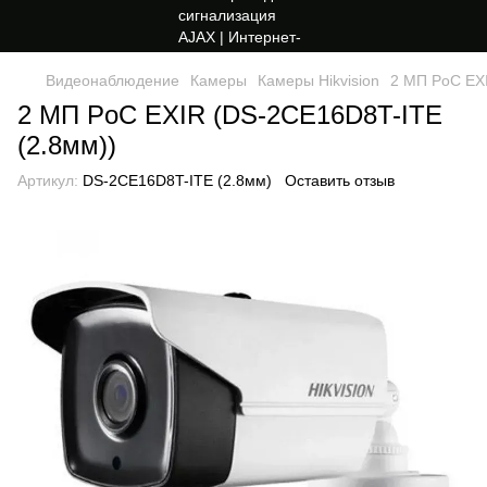
Видеонаблюдение
Камеры
Камеры Hikvision
2 МП PoC EXI
2 МП PoC EXIR (DS-2CE16D8T-ITE
(2.8мм))
Артикул:
DS-2CE16D8T-ITE (2.8мм)
Оставить отзыв