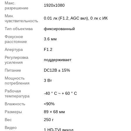
Макс.
1920x1080
разрешение
Мин.
0.01 лк (F1.2, AGC вкл), 0 лк с ИК
чувствительность
Тип объектива
фиксированный
Фокусное
3.6 мм
расстояние
Апертура
F1.2
Регулировка
поддерживает
усиления
Питание
DC12В ± 15%
Мощность
3 Вт
потребления
Рабочая
-40 ° C ~ + 60 ° C
температура
Влажность
<90%
Размеры
89 × 68 мм
Вес
250 г
Видео
1 HD-TVI виход