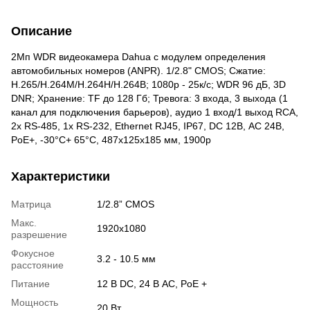
Описание
2Мп WDR видеокамера Dahua с модулем определения
автомобильных номеров (ANPR). 1/2.8" CMOS; Сжатие:
H.265/H.264M/H.264H/H.264B; 1080p - 25к/с; WDR 96 дБ, 3D
DNR; Хранение: TF до 128 Гб; Тревога: 3 входа, 3 выхода (1
канал для подключения барьеров), аудио 1 вход/1 выход RCA,
2х RS-485, 1х RS-232, Ethernet RJ45, IP67, DC 12В, AC 24В,
PoE+, -30°С+ 65°С, 487х125х185 мм, 1900р
Характеристики
Матрица
1/2.8” CMOS
Макс.
1920x1080
разрешение
Фокусное
3.2 - 10.5 мм
расстояние
Питание
12 В DC, 24 В AC, PoE +
Мощность
20 Вт