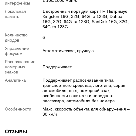
1 100/1000 мбіт/с
интерфейсы
Локальная
1 встроенный порт для карт TF. Підтримує
память
Kingston 16G, 32G, 64G та 128G; Dahua
16G, 32G, 64G та 128G; SanDisk 16G, 32G,
64G та 128G
Количество
6
диодов
Управление
Автоматическое, вручную
фокусом
Распознавание
номерных
Поддерживает
знаков
Аналитика
Поддерживает распознавание типа
транспортного средства, логотипа, серия
автомобиля, цвет, номерной знак,
особенности водителя и переднего
пассажира, автомобиля без номера.
Особенности
Макс. скорость объекта для обнаружения –
30 км/ч
Отзывы