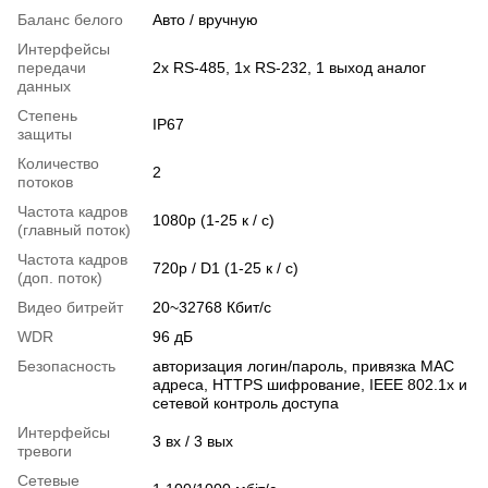
Баланс белого
Авто / вручную
Интерфейсы
передачи
2х RS-485, 1х RS-232, 1 выход аналог
данных
Степень
IP67
защиты
Количество
2
потоков
Частота кадров
1080p (1-25 к / с)
(главный поток)
Частота кадров
720p / D1 (1-25 к / с)
(доп. поток)
Видео битрейт
20~32768 Кбит/с
WDR
96 дБ
Безопасность
авторизация логин/пароль, привязка MAC
адреса, HTTPS шифрование, IEEE 802.1x и
сетевой контроль доступа
Интерфейсы
3 вх / 3 вых
тревоги
Сетевые