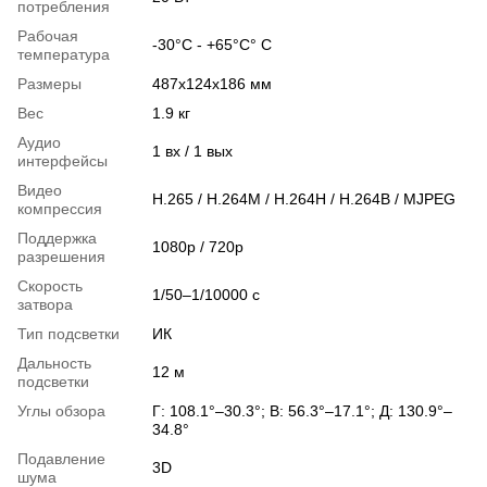
потребления
Рабочая
-30°C - +65°C° C
температура
Размеры
487х124x186 мм
Вес
1.9 кг
Аудио
1 вх / 1 вых
интерфейсы
Видео
H.265 / H.264M / H.264H / H.264B / MJPEG
компрессия
Поддержка
1080p / 720p
разрешения
Скорость
1/50–1/10000 с
затвора
Тип подсветки
ИК
Дальность
12 м
подсветки
Углы обзора
Г: 108.1°–30.3°; В: 56.3°–17.1°; Д: 130.9°–
34.8°
Подавление
3D
шума