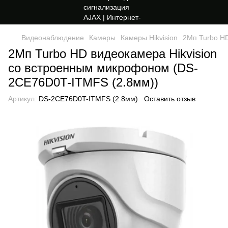
Видеонаблюдение
Камеры
Камеры Hikvision
2Мп Turbo H
2Мп Turbo HD видеокамера Hikvision
со встроенным микрофоном (DS-
2CE76D0T-ITMFS (2.8мм))
Артикул:
DS-2CE76D0T-ITMFS (2.8мм)
Оставить отзыв