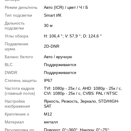
Режим день/ночь
Авто (ICR) / цвет / Ч / Б
Тип подсветки
Smart ИК
Дальность
30 м
подсветки
Углы обзора
H: 106,4 °; V: 57,9 °; D: 124,6 °
Подавление
2D-DNR
шума
Баланс белого
Авто / вручную
BLC
Поддерживается
DWDR
Поддерживается
Степень защиты
IP67
Частота кадров
TVI: 1080p - 25к / с, AHD: 1080p - 25к / с,
(главный поток)
CVI: 1080p - 25к / с, CVBS: PAL / NTSC
Настройка
Яркость, Резкость, Зеркало, STD/HIGH-
изображения
SAT
Крепление о
М12
Материал
металл
Регулировка по
Поворот: 0°~360°; Наклон: 0°~75°;