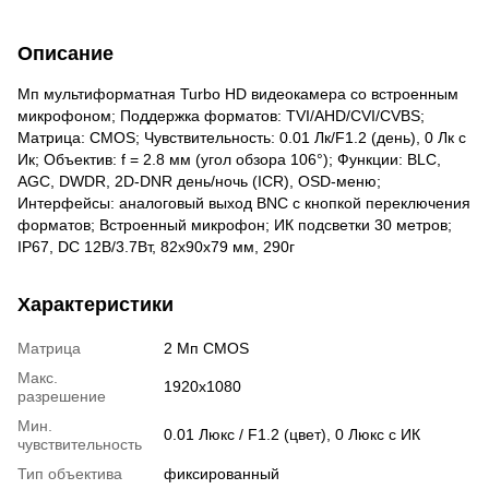
Описание
Мп мультиформатная Turbo HD видеокамера со встроенным
микрофоном; Поддержка форматов: TVI/AHD/CVI/CVBS;
Матрица: CMOS; Чувствительность: 0.01 Лк/F1.2 (день), 0 Лк c
Ик; Объектив: f = 2.8 мм (угол обзора 106°); Функции: BLC,
AGC, DWDR, 2D-DNR день/ночь (ICR), OSD-меню;
Интерфейсы: аналоговый выход BNC с кнопкой переключения
форматов; Встроенный микрофон; ИК подсветки 30 метров;
IP67, DC 12В/3.7Вт, 82х90x79 мм, 290г
Характеристики
Матрица
2 Мп CMOS
Макс.
1920x1080
разрешение
Мин.
0.01 Люкс / F1.2 (цвет), 0 Люкс с ИК
чувствительность
Тип объектива
фиксированный