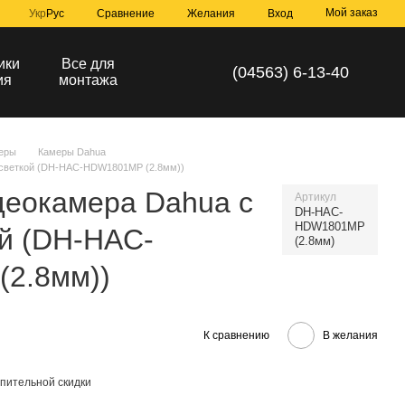
Мой заказ
Сравнение
Укр
Рус
Желания
Вход
ики
Все для
(04563) 6-13-40
ия
монтажа
еры
Камеры Dahua
дсветкой (DH-HAC-HDW1801MP (2.8мм))
деокамера Dahua с
Артикул
DH-HAC-
HDW1801MP
й (DH-HAC-
(2.8мм)
2.8мм))
К сравнению
В желания
пительной скидки