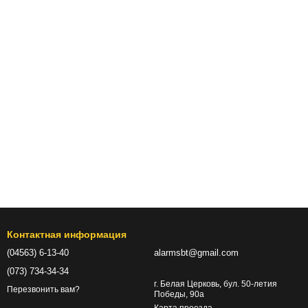
Контактная информация
(04563) 6-13-40
alarmsbt@gmail.com
(073) 734-34-34
г. Белая Церковь, бул. 50-летия
Перезвонить вам?
Победы, 90а