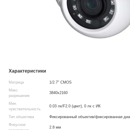
Характеристики
Матрица
1/2.7" CMOS
Макс.
3840х2160
разрешение
Мин.
0.03 лк/F2.0 (цвет), 0 лк с ИК
чувствительность
Тип объектива
Фиксированный объектив/фиксированная ди
Фокусное
2.8 мм