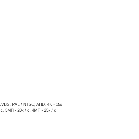
 с CVBS: PAL / NTSC; AHD: 4K - 15к
 с, 5МП - 20к / с, 4МП - 25к / с