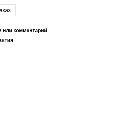
аказ
 или комментарий
антия