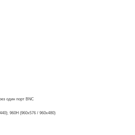
ерез один порт BNC
440); 960H (960x576 / 960x480)