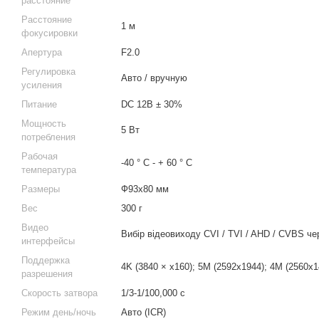
расстояние
Расстояние
1 м
фокусировки
Апертура
F2.0
Регулировка
Авто / вручную
усиления
Питание
DC 12В ± 30%
Мощность
5 Вт
потребления
Рабочая
-40 ° C - + 60 ° C
температура
Размеры
Ф93х80 мм
Вес
300 г
Видео
Вибір відеовиходу CVI / TVI / AHD / CVBS ч
интерфейсы
Поддержка
4K (3840 × x160); 5M (2592x1944); 4M (2560x1
разрешения
Скорость затвора
1/3-1/100,000 с
Режим день/ночь
Авто (ICR)