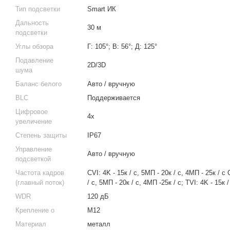
Тип подсветки
Smart ИК
Дальность
30 м
подсветки
Углы обзора
Г: 105°; В: 56°; Д: 125°
Подавление
2D/3D
шума
Баланс белого
Авто / вручную
BLC
Поддерживается
Цифровое
4х
увеличение
Степень защиты
IP67
Управление
Авто / вручную
подсветкой
Частота кадров
CVI: 4K - 15к / с, 5МП - 20к / с, 4МП - 25к /
(главный поток)
/ с, 5МП - 20к / с, 4МП -25к / с; TVI: 4K - 15к /
WDR
120 дБ
Крепление о
М12
Материал
металл