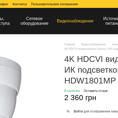
зврат
Контакты
Пользовательское соглашение
ы,
Сетевое
Источн
Видеонаблюдение
ступа
оборудование
питан
Главная
Видеонаблюдение
Кам
4K HDCVI видеокамера Dahua с ИК по
4K HDCVI ви
ИК подсветко
HDW1801MP (
В наличии
Оставить отзыв
2 360 грн
Войти
для отображения нако
%