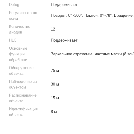
Defog
Поддерживает
Регулировка по
Поворот: 0°~360°; Наклон: 0°~78°; Вращение:
осям
Количество
12
диодов
HLC
Поддерживает
Основные
функции
Зеркальное отражение, частные маски (8 зон
обработки
Обнаружение
75 м
объекта
Наблюдение за
30 м
объектом
Распознавание
15 м
объекта
Идентификация
8 м
объекта