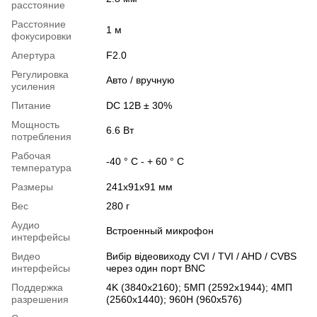
расстояние
Расстояние
1 м
фокусировки
Апертура
F2.0
Регулировка
Авто / вручную
усиления
Питание
DC 12В ± 30%
Мощность
6.6 Вт
потребления
Рабочая
-40 ° C - + 60 ° C
температура
Размеры
241х91х91 мм
Вес
280 г
Аудио
Встроенный микрофон
интерфейсы
Видео
Вибір відеовиходу CVI / TVI / AHD / CVBS
интерфейсы
через один порт BNC
Поддержка
4K (3840x2160); 5МП (2592x1944); 4МП
разрешения
(2560x1440); 960H (960x576)