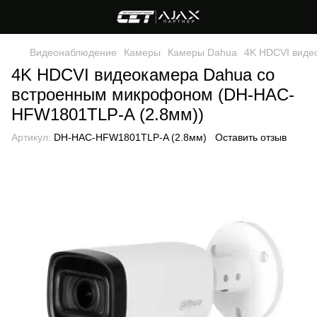
Видеонаблюдение
Камеры
Камеры Dahua
4K HDCVI виде
4K HDCVI видеокамера Dahua со
встроенным микрофоном (DH-HAC-
HFW1801TLP-A (2.8мм))
Артикул:
DH-HAC-HFW1801TLP-A (2.8мм)
Оставить отзыв