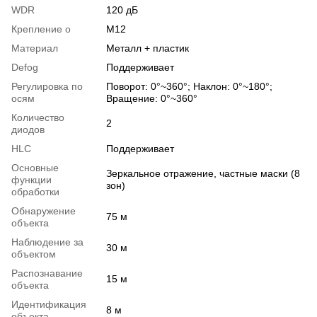
WDR
120 дБ
Крепление о
М12
Материал
Металл + пластик
Defog
Поддерживает
Регулировка по
Поворот: 0°~360°; Наклон: 0°~180°;
осям
Вращение: 0°~360°
Количество
2
диодов
HLC
Поддерживает
Основные
Зеркальное отражение, частные маски (8
функции
зон)
обработки
Обнаружение
75 м
объекта
Наблюдение за
30 м
объектом
Распознавание
15 м
объекта
Идентификация
8 м
объекта