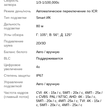
Скорость
1/3-1/100,000с
затвора
Режим день/ночь
Автоматическое переключение по ICR
Тип подсветки
Smart ИК
Дальность
80 м
подсветки
Углы обзора
Г: 105°; В: 56°; Д: 125°
Подавление
2D/3D
шума
Баланс белого
Авто / вручную
BLC
Поддерживается
Цифровое
4х
увеличение
Степень защиты
IP67
Управление
Авто / вручную
подсветкой
Частота кадров
CVI: 4K - 15к / с, 5МП - 20к / с, 4МП - 25к /
(главный поток)
с CVBS: PAL / NTSC; AHD: 4K - 15к / с,
5МП - 20к / с, 4МП -25к / с; TVI: 4K - 15к /
с, 5МП - 20к / с, 4МП - 25к / с