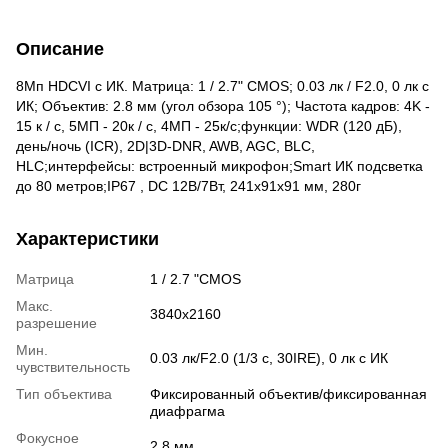
Описание
8Мп HDCVI с ИК. Матрица: 1 / 2.7" CMOS; 0.03 лк / F2.0, 0 лк с
ИК; Объектив: 2.8 мм (угол обзора 105 °); Частота кадров: 4K -
15 к / с, 5МП - 20к / с, 4МП - 25к/с;функции: WDR (120 дБ),
день/ночь (ICR), 2D|3D-DNR, AWB, AGC, BLC,
HLC;интерфейсы: встроенный микрофон;Smart ИК подсветка
до 80 метров;IP67 , DC 12В/7Вт, 241x91x91 мм, 280г
Характеристики
Матрица
1 / 2.7 "CMOS
Макс.
3840х2160
разрешение
Мин.
0.03 лк/F2.0 (1/3 с, 30IRE), 0 лк с ИК
чувствительность
Тип объектива
Фиксированный объектив/фиксированная
диафрагма
Фокусное
2.8 мм