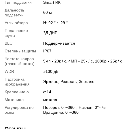
Тип подсветки
Smart ИК
Дальность
60 м
подсветки
Углы обзора
H: 92 ° ~ 29 °
Подавление
ЗД ДНР
шума
BLC
Поддерживается
Степень защиты
IP67
Частота кадров
5мп - 20к / с, 4МП - 25к / с, 1080р - 25к / с
(главный поток)
WDR
≥130 дБ
Настройка
Яркость, Резкость, Зеркало
изображения
Крепление о
ф14
Материал
металл
Регулировка по
Поворот: 0°~360°; Наклон: 0°~75°;
осям
Вращение: 0°~360°
Отзывы