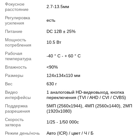
Фокусное
2.7-13.5мм
расстояние
Регулировка
есть
усиления
Питание
DC 12В ± 25%
Мощность
10.5 Вт
потребления
Рабочая
-40 ° C - + 60 ° C
температура
Влажность
<90%
Размеры
124x134x110 мм
Вес
630 г
Видео
1 аналоговый HD-видеовыход, кнопка
интерфейсы
переключения (TVI / AHD / CVI / CVBS)
Поддержка
5MП (2560x1944), 4МП (2560х1440), 2МП
разрешения
(1920x1080)
Скорость
1/25 - 1/50 000с
затвора
Режим день/ночь
Авто (ICR) / цвет / Ч / Б