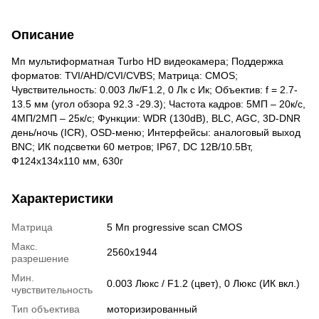
Описание
Мп мультиформатная Turbo HD видеокамера; Поддержка
форматов: TVI/AHD/CVI/CVBS; Матрица: CMOS;
Чувствительность: 0.003 Лк/F1.2, 0 Лк c Ик; Объектив: f = 2.7-
13.5 мм (угол обзора 92.3 -29.3); Частота кадров: 5МП – 20к/с,
4МП/2МП – 25к/с; Функции: WDR (130dB), BLC, AGC, 3D-DNR
день/ночь (ICR), OSD-меню; Интерфейсы: аналоговый выход
BNC; ИК подсветки 60 метров; IP67, DC 12В/10.5Вт,
Ф124x134x110 мм, 630г
Характеристики
Матрица
5 Мп progressive scan CMOS
Макс.
2560x1944
разрешение
Мин.
0.003 Люкс / F1.2 (цвет), 0 Люкс (ИК вкл.)
чувствительность
Тип объектива
моторизированный