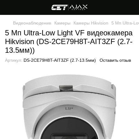
Видеонаблюдение
Камеры
Камеры Hikvision
5 Мп Ultra-L
5 Мп Ultra-Low Light VF видеокамера
Hikvision (DS-2CE79H8T-AIT3ZF (2.7-
13.5мм))
Артикул:
DS-2CE79H8T-AIT3ZF (2.7-13.5мм)
Оставить отзыв