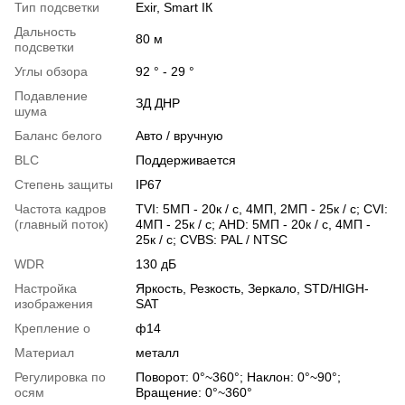
Тип подсветки
Exir, Smart ІК
Дальность
80 м
подсветки
Углы обзора
92 ° - 29 °
Подавление
ЗД ДНР
шума
Баланс белого
Авто / вручную
BLC
Поддерживается
Степень защиты
IP67
Частота кадров
TVI: 5МП - 20к / с, 4МП, 2МП - 25к / с; CVI:
(главный поток)
4МП - 25к / с; AHD: 5МП - 20к / с, 4МП -
25к / с; CVBS: PAL / NTSC
WDR
130 дБ
Настройка
Яркость, Резкость, Зеркало, STD/HIGH-
изображения
SAT
Крепление о
ф14
Материал
металл
Регулировка по
Поворот: 0°~360°; Наклон: 0°~90°;
осям
Вращение: 0°~360°