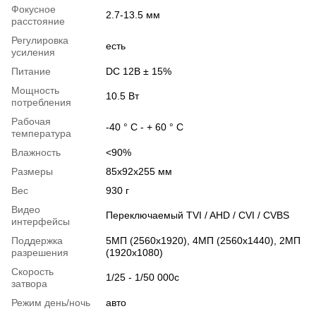
Фокусное
2.7-13.5 мм
расстояние
Регулировка
есть
усиления
Питание
DC 12В ± 15%
Мощность
10.5 Вт
потребления
Рабочая
-40 ° C - + 60 ° C
температура
Влажность
<90%
Размеры
85х92х255 мм
Вес
930 г
Видео
Переключаемый TVI / AHD / CVI / CVBS
интерфейсы
Поддержка
5MП (2560x1920), 4МП (2560х1440), 2МП
разрешения
(1920x1080)
Скорость
1/25 - 1/50 000с
затвора
Режим день/ночь
авто