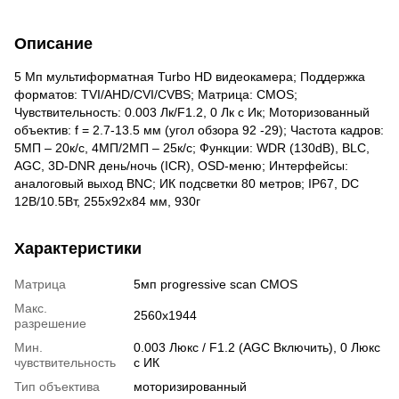
Описание
5 Мп мультиформатная Turbo HD видеокамера; Поддержка
форматов: TVI/AHD/CVI/CVBS; Матрица: CMOS;
Чувствительность: 0.003 Лк/F1.2, 0 Лк c Ик; Моторизованный
объектив: f = 2.7-13.5 мм (угол обзора 92 -29); Частота кадров:
5МП – 20к/с, 4МП/2МП – 25к/с; Функции: WDR (130dB), BLC,
AGC, 3D-DNR день/ночь (ICR), OSD-меню; Интерфейсы:
аналоговый выход BNC; ИК подсветки 80 метров; IP67, DC
12В/10.5Вт, 255x92x84 мм, 930г
Характеристики
Матрица
5мп progressive scan CMOS
Макс.
2560х1944
разрешение
Мин.
0.003 Люкс / F1.2 (AGC Включить), 0 Люкс
чувствительность
с ИК
Тип объектива
моторизированный