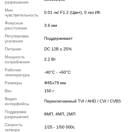
разрешение
Мин.
0.01 лк/ F1.2 (Цвет), 0 лкз ИК
чувствительность
Фокусное
3.6 мм
расстояние
Регулировка
Поддерживает
усиления
Питание
DC 12В ± 25%
Мощность
2.2 Вт
потребления
Рабочая
-40°C - +60°C
температура
Размеры
Ф85х79 мм
Вес
150 г
Видео
Переключаемый TVI / AHD / CVI / CVBS
интерфейсы
Поддержка
8МП, 4МП, 2МП
разрешения
Скорость
1/25 - 1/50 000с
затвора