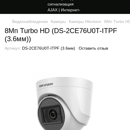
Видеонаблюдение
Камеры
Камеры Hikvision
8Мп Turbo H
8Мп Turbo HD (DS-2CE76U0T-ITPF
(3.6мм))
Артикул:
DS-2CE76U0T-ITPF (3.6мм)
Оставить отзыв