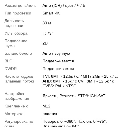
Режим день/ночь
Авто (ICR) / цвет / Ч / Б
Тип подсветки
Smart ИК
Дальность
30 м
подсветки
Углы обзора
Г: 79°
Подавление
2D
шума
Баланс белого
Авто / вручную
BLC
Поддерживается
DWDR
Поддерживается
Частота кадров
TVI: 8МП - 12.5к / с, 4МП / 2Мп - 25 к / с,
(главный поток)
AHD: 8МП - 15к / с CVI: 8МП - 12.5к / с
CVBS: PAL / NTSC
Настройка
Яркость, Резкость, STD/HIGH-SAT
изображения
Крепление о
М12
Материал
пластик
Регулировка по
Поворот: 0°~360°; Наклон: 0°~75°;
осям
Вращение: 0°~360°