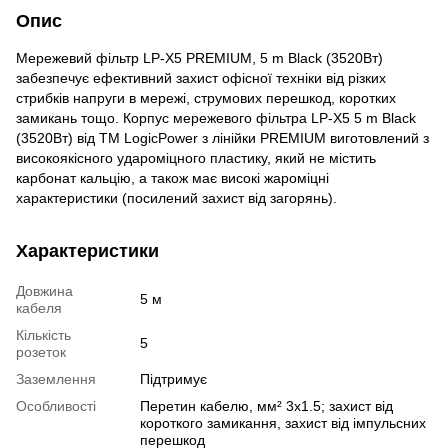
Опис
Мережевий фільтр LP-X5 PREMIUM, 5 m Black (3520Вт)
забезпечує ефективний захист офісної техніки від різких
стрибків напруги в мережі, струмових перешкод, коротких
замикань тощо. Корпус мережевого фільтра LP-X5 5 m Black
(3520Вт) від ТМ LogicPower з лінійки PREMIUM виготовлений з
високоякісного удароміцного пластику, який не містить
карбонат кальцію, а також має високі жароміцні
характеристики (посилений захист від загорянь).
Характеристики
Довжина
5 м
кабеля
Кількість
5
розеток
Заземлення
Підтримує
Особливості
Перетин кабелю, мм² 3х1.5; захист від
короткого замикання, захист від імпульсних
перешкод