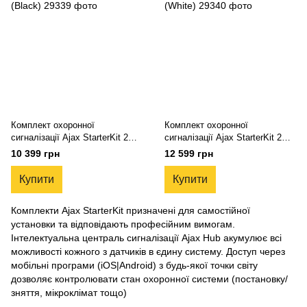
Комплект охоронної
Комплект охоронної
сигналізації Ajax StarterKit 2
сигналізації Ajax StarterKit 2
(Black)
(White)
10 399 грн
12 599 грн
Купити
Купити
Комплекти Ajax StarterKit призначені для самостійної
установки та відповідають професійним вимогам.
Інтелектуальна централь сигналізації Ajax Hub акумулює всі
можливості кожного з датчиків в єдину систему. Доступ через
мобільні програми (iOS|Android) з будь-якої точки світу
дозволяє контролювати стан охоронної системи (постановку/
зняття, мікроклімат тощо)