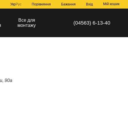
Мій кошик
Порівняння
Укр
Рус
Бажання
Вхід
а
Все для
(04563) 6-13-40
я
монтажу
и, 90а