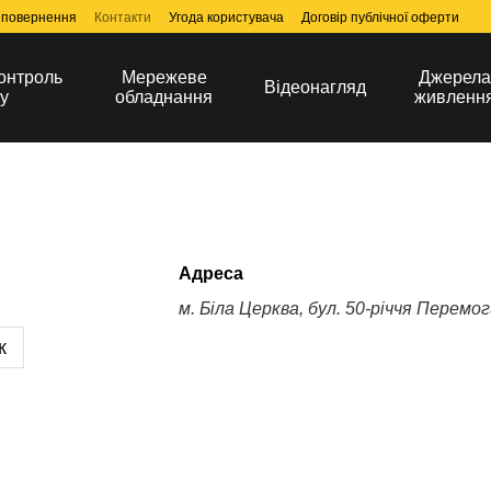
 повернення
Контакти
Угода користувача
Договір публічної оферти
онтроль
Мережеве
Джерел
Відеонагляд
у
обладнання
живленн
Адреса
м. Біла Церква, бул. 50-річчя Перемог
к