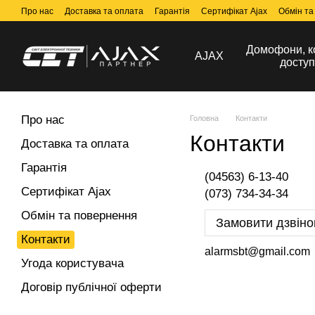
Перейти до основного контенту
Про нас
Доставка та оплата
Гарантія
Сертифікат Ajax
Обмін та
Домофони, к
AJAX
доступ
Про нас
Головна
Контакти
Контакти
Доставка та оплата
Гарантія
(04563) 6-13-40
Сертифікат Ajax
(073) 734-34-34
Обмін та повернення
Замовити дзвіно
Контакти
alarmsbt@gmail.com
Угода користувача
Договір публічної оферти