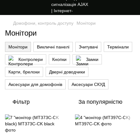
Домофони, контроль доступу
Монітори
Монітори
Монітори
Викличні панелі
Зчитувачі
Термінали
Контролери
Кнопки
Замки
Карти, брелоки
Дверні доводчики
Аксесуари для домофонів
Аксесуари СКУД
Фільтр
За популярністю