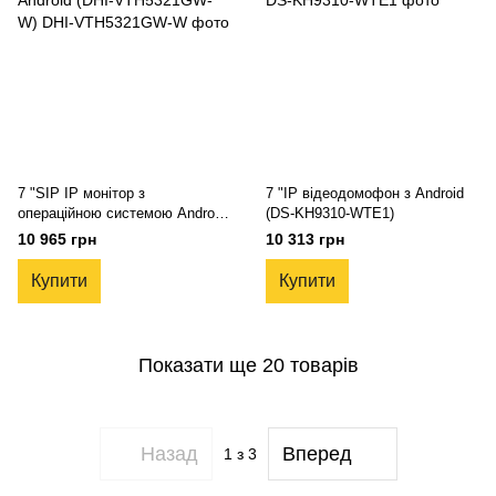
7 "SIP IP монітор з
7 "IP відеодомофон з Android
операційною системою Android
(DS-KH9310-WTE1)
(DHI-VTH5321GW-W)
10 965 грн
10 313 грн
Купити
Купити
Показати ще 20 товарів
Назад
Вперед
1
з 3