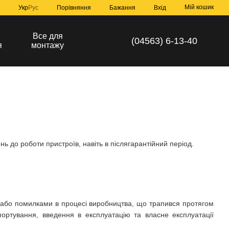
Мій кошик
Порівняння
Укр
Рус
Бажання
Вхід
а
Все для
(04563) 6-13-40
я
монтажу
нь до роботи пристроїв, навіть в післягарантійний період.
в або помилками в процесі виробництва, що трапився протягом
ортування, введення в експлуатацію та власне експлуатації