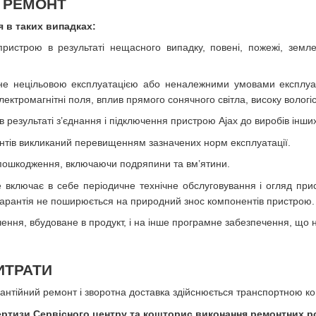
 РЕМОНТ
 в таких випадках:
ристрою в результаті нещасного випадку, повені, пожежі, земл
е нецільовою експлуатацією або неналежними умовами експлуата
ектромагнітні поля, вплив прямого сонячного світла, високу вологіст
результаті з’єднання і підключення пристрою Ajax до виробів інших
тів викликаний перевищенням зазначених норм експлуатації.
 пошкодження, включаючи подряпини та вм’ятини.
 включає в себе періодичне технічне обслуговування і огляд при
арантія не поширюється на природний знос компонентів пристрою.
ення, вбудоване в продукт, і на інше програмне забезпечення, що 
ИТРАТИ
антійний ремонт і зворотна доставка здійснюється транспортною ко
ертизи Сервісного центру та кошторис виконання ремонтних р