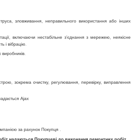
етруса, зловживання, неправильного використання або інших
ції, включаючи нестабільне з’єднання з мережею, неякісне
ь і вібрацію.
 виробників.
строю, зокрема очистку, регулювання, перевірку, виправлення
надається Аjax
мпанією за рахунок Покупця .
обіт надаються Покупцеві до виконання ремонтних робіт.