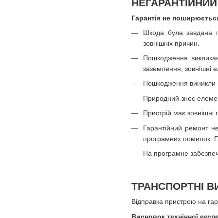
НЕГАРАНТІЙНИЙ
Гарантія не поширюється
Шкода була завдана п
зовнішніх причин.
Пошкодження викликан
заземлення, зовнішні ел
Пошкодження виникли в 
Природний знос елемен
Пристрій має зовнішні
Гарантійний ремонт не
програмних помилок. Г
На програмне забезпеч
ТРАНСПОРТНІ В
Відправка пристрою на гар
Висновок технічної експ