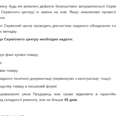
рміну будь-які виявлені дефекти безкоштовно виправляються Сер
Сервісного центру) їх заміни на нові. Якщо неможливо провести
шти.
 Сервісний центр проводить діагностику наданого обладнання з 
о випадку.
о Сервісного центру необхідно надати:
ує факт купівлі товару
ю
вки товару
ідного-технічної документації (керівництво з експлуатації, тощо)
доліку товару в письмовій формі
евказаних умов Продавець має право відмовити в гарантійно
ід складності ремонту, але не більше
45 днів
.