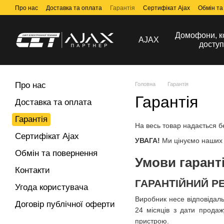
Перейти до основного контенту
Про нас
Доставка та оплата
Гарантія
Сертифікат Ajax
Обмін та
Домофони, к
AJAX
доступ
Про нас
Головна
Гарантія
Гарантія
Доставка та оплата
Гарантія
На весь товар надається б
Сертифікат Ajax
УВАГА!
Ми цінуємо наших к
Обмін та повернення
Умови гарант
Контакти
ГАРАНТІЙНИЙ Р
Угода користувача
Виробник несе відповідаль
Договір публічної оферти
24 місяців з дати продаж
пристрою.