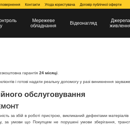
 повернення
Контакти
Угода користувача
Договір публічної оферти
онтроль
Мережеве
Джерел
Відеонагляд
у
обладнання
живленн
езкоштовна гарантія
24 місяці
.
лієнтів і готові надати реальну допомогу у разі виникнення зауваже
ійного обслуговування
ЕМОНТ
ність за збій в роботі пристрою, викликаний дефектами матеріалі
у, за умови що Покупцем не порушені умови зберігання, трансп