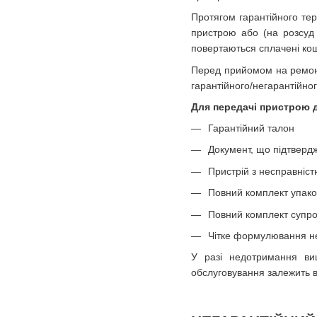
Протягом гарантійного те
пристрою або (на розсуд 
повертаються сплачені ко
Перед прийомом на ремонт
гарантійного/негарантійног
Для передачі пристрою д
Гарантійний талон
Документ, що підтвердж
Пристрій з несправніст
Повний комплект упако
Повний комплект супров
Чітке формулювання не
У разі недотримання вищ
обслуговування залежить в