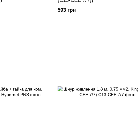
)
(С13-CEE 7/7))
593 грн