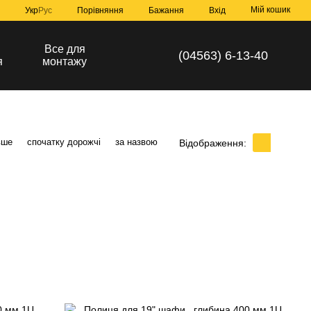
Мій кошик
Порівняння
Укр
Рус
Бажання
Вхід
а
Все для
(04563) 6-13-40
я
монтажу
вше
спочатку дорожчі
за назвою
Відображення: