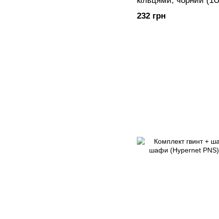
кільцями, чорний (1U
232 грн