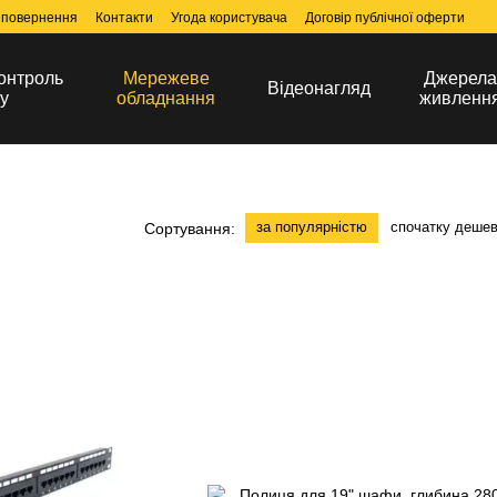
 повернення
Контакти
Угода користувача
Договір публічної оферти
онтроль
Мережеве
Джерел
Відеонагляд
у
обладнання
живленн
за популярністю
спочатку деше
Сортування: