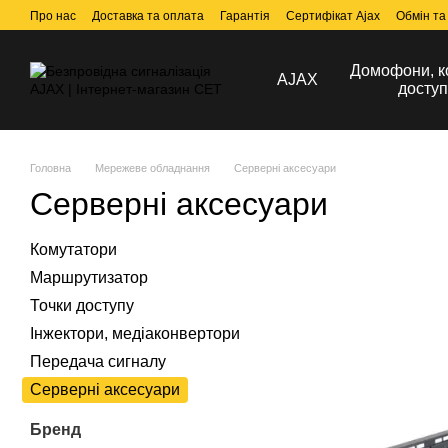
Перейти до основного контенту
Про нас
Доставка та оплата
Гарантія
Сертифікат Ajax
Обмін та
Домофони, к
AJAX
доступ
Головна
Мережеве обладнання
Серверні аксесуари
Серверні аксесуари
Комутатори
Маршрутизатор
Точки доступу
Інжектори, медіаконвертори
Передача сигналу
Серверні аксесуари
Бренд