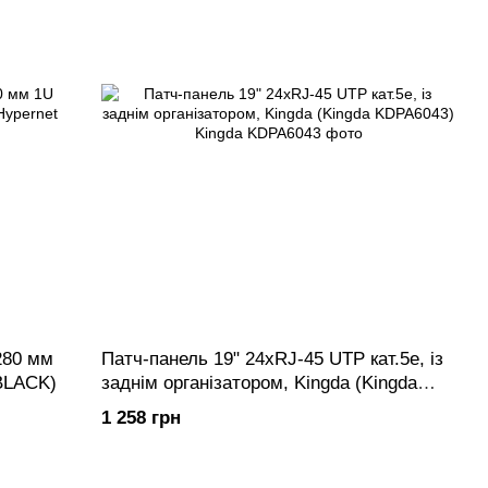
280 мм
Патч-панель 19" 24хRJ-45 UTP кат.5e, із
BLACK)
заднім організатором, Kingda (Kingda
KDPA6043)
1 258 грн