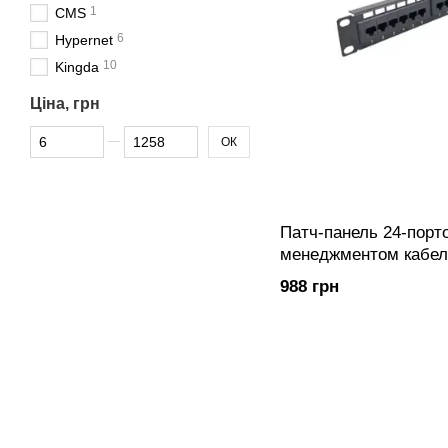
1
CMS
6
Hypernet
10
Kingda
Ціна, грн
Від Ціна, грн
До Ціна, грн
ОК
Патч-панель 24-порто
менеджментом кабелю
KUTP24-NM-CM)
988 грн