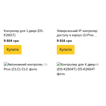
Контролер для 1-двері (DS-
Універсальний IP контролер
K2601T)
доступу в корпусі (U-Prox
IP400)
9 604 грн
9 916 грн
Купити
Купити