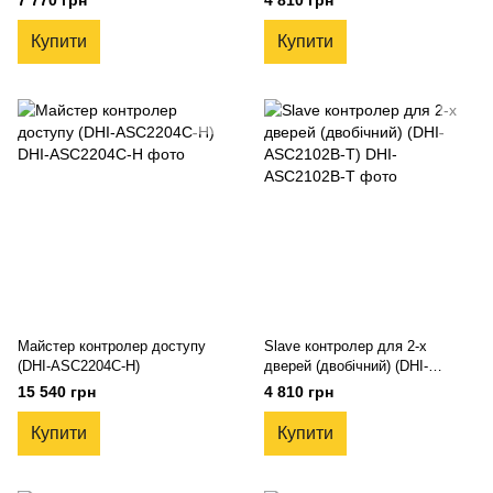
7 770 грн
4 810 грн
Купити
Купити
Майстер контролер доступу
Slave контролер для 2-x
(DHI-ASC2204C-H)
дверей (двобічний) (DHI-
ASC2102B-T)
15 540 грн
4 810 грн
Купити
Купити