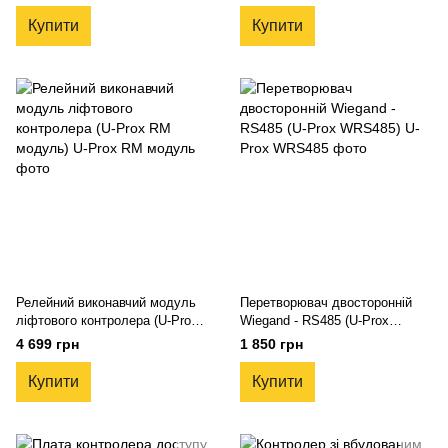
Купити
Купити
Релейний виконавчий модуль
Перетворювач двосторонній
ліфтового контролера (U-Prox
Wiegand - RS485 (U-Prox
RM модуль)
WRS485)
4 699 грн
1 850 грн
Купити
Купити