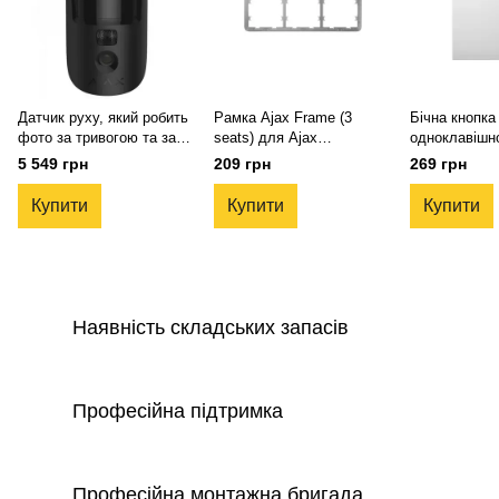
Датчик руху, який робить
Рамка Ajax Frame (3
Бічна кнопка
фото за тривогою та за
seats) для Ajax
одноклавішн
запитом Ajax MotionCam
LightSwitch
прохідного в
5 549 грн
209 грн
269 грн
(PhOD) (Black)
Ajax SideBut
(1-gang/2-way
Купити
Купити
Купити
Наявність складських запасів
Професійна підтримка
Професійна монтажна бригада