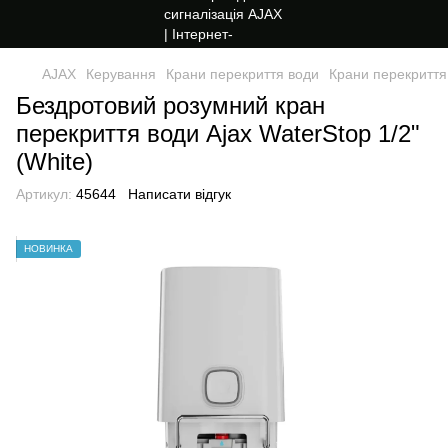
AJAX
Керування
Крани перекриття води
Крани перекриття
Бездротовий розумний кран
перекриття води Ajax WaterStop 1/2"
(White)
Артикул:
45644
Написати відгук
НОВИНКА