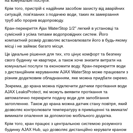
на комунальні послуги.
Крім того, пристрій є надійним засобом захисту від аварійних
ситуацій, пов'язаних з подачею води, таких як замерзання
труб або прорив водопроводу.
Кран-перекриття Ajax WaterStop 1/2" легкий в установці та
сумісний з усіма типами водопровідних систем. Його
компактний розмір дозволяє встановлювати його в будь-якому
місці і не займає багато місця.
Це ідеальне рішення для тих, хто цінує комфорт та безпеку
свого будинку чи квартири, а також хоче знизити витрати на
комунальні послуги та економити воду. Кран-перекриття води
з дистанційним керуванням AJAX WaterStop може працювати з
різним додатковим обладнанням, яке можна придбати окремо.
Зокрема, до крана можна підключити датчики протікання води
AJAX LeaksProtect, які можуть виявити протікання та
автоматично перекрити подачу води для запобігання
затопленню. Також до крана можна датчик стану повітря, який
дозволяє контролювати температуру в приміщенні та вмикати/
вимикати опалення за допомогою мобільного додатка.
Крім того, кран працює з центральною системою розумного
будинку AJAX Hub, що дозволяє дистанційно керувати краном