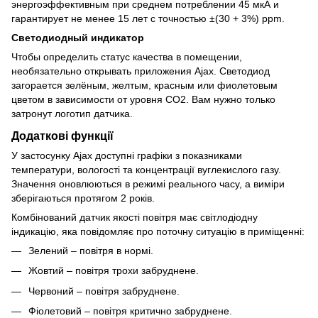
энергоэффективным при среднем потреблении 45 мкА и
гарантирует не менее 15 лет с точностью ±(30 + 3%) ppm.
Светодиодный индикатор
Чтобы определить статус качества в помещении,
необязательно открывать приложения Ajax. Светодиод
загорается зелёным, желтым, красным или фиолетовым
цветом в зависимости от уровня CO2. Вам нужно только
затронут логотип датчика.
Додаткові функції
У застосунку Ajax доступні графіки з показниками
температури, вологості та концентрації вуглекислого газу.
Значення оновлюються в режимі реального часу, а виміри
зберігаються протягом 2 років.
Комбінований датчик якості повітря має світлодіодну
індикацію, яка повідомляє про поточну ситуацію в приміщенні:
Зелений – повітря в нормі.
Жовтий – повітря трохи забруднене.
Червоний – повітря забруднене.
Фіолетовий – повітря критично забруднене.