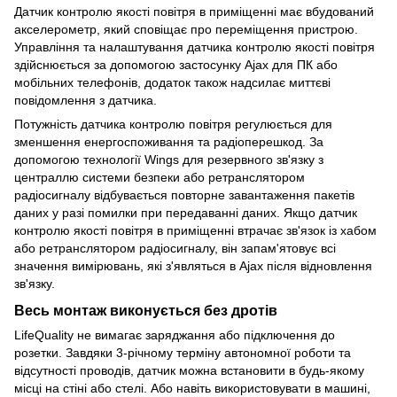
Датчик контролю якості повітря в приміщенні має вбудований
акселерометр, який сповіщає про переміщення пристрою.
Управління та налаштування датчика контролю якості повітря
здійснюється за допомогою застосунку Ajax для ПК або
мобільних телефонів, додаток також надсилає миттєві
повідомлення з датчика.
Потужність датчика контролю повітря регулюється для
зменшення енергоспоживання та радіоперешкод. За
допомогою технології Wings для резервного зв'язку з
централлю системи безпеки або ретранслятором
радіосигналу відбувається повторне завантаження пакетів
даних у разі помилки при передаванні даних. Якщо датчик
контролю якості повітря в приміщенні втрачає зв'язок із хабом
або ретранслятором радіосигналу, він запам'ятовує всі
значення вимірювань, які з'являться в Ajax після відновлення
зв'язку.
Весь монтаж виконується без дротів
LifeQuality не вимагає заряджання або підключення до
розетки. Завдяки 3-річному терміну автономної роботи та
відсутності проводів, датчик можна встановити в будь-якому
місці на стіні або стелі. Або навіть використовувати в машині,