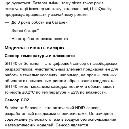
що рухається. Батареї змінні, тому після трьох років
експлуатації інженер монтажу вставляє нові, і LifeQuality
продовжує працювати у звичайному режимі.
До 3 років роботи від батарей
Змінні батареї
Не потрібна мережна розетка
Медична точність вимірів
Сенсор температуры и влажности
SHT40 от Sensirion – это цифровой сенсор от швейцарских
разработчиков. Чувствительный элемент предназначен для
работы в тяжелых условиях, например, на промышленных
объектах с повышенным риском образования конденсата.
SHT40 имеет механизм самодиагностики и обеспечивает
точность ±0,2°C по температуре и ±2% по влажности.
Сенсор CO2
Sunrise от Senseair – это оптический NDIR-сенсор,
разработанный шведскими специалистами. Он измеряет
содержание углекислого газа в воздухе без использования
математических моделей. Сенсор является