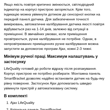
Якщо якість повітря критично змінюється, світлодіодний
індикатор на корпусі пристрою загоряється. Крім того,
індикацію можна увімкнути дотиком до сенсорної кнопки на
передній панелі датчика. Для забезпечення точності
вимірювань, автоматичне калібрування датчика якості повітря
відбувається раз на 1-14 днів, залежно від ситуації в
приміщенні. В звичайних умовах, коли приміщення
провітрюється, ручне калібрування не потрібне. Однак, в
непровітрюваних приміщеннях ручне калібрування можна
запустити за допомогою програм Ajax, кожні 2-3 тижні.
Мінімум ручної праці. Максимум налаштувань у
застосунку
LifeQuality готовий до роботи відразу після розпакування.
Корпус пристрою не потрібно розбирати. Монтажна панель
SmartBracket дозволяє надійно встановити датчик на будь-яку
рівну поверхню. Застосунок Ajax допомагають швидко
увімкнути пристрій у автоматизовану систему.
В комплекті
Ajax LifeQuality
Крiпильна панель SmartВracket