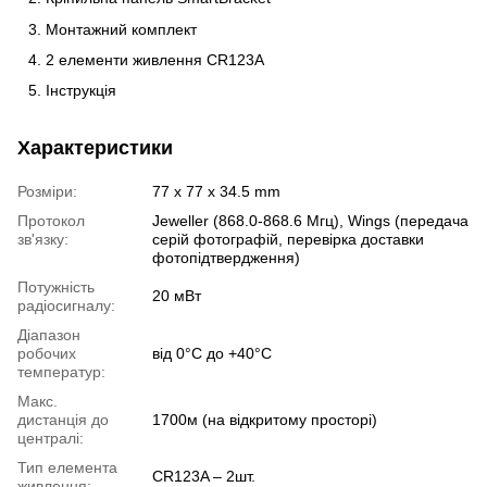
Монтажний комплект
2 елементи живлення CR123A
Інструкція
Характеристики
Розміри:
77 x 77 x 34.5 mm
Протокол
Jeweller (868.0-868.6 Мгц), Wings (передача
зв'язку:
серій фотографій, перевірка доставки
фотопідтвердження)
Потужність
20 мВт
радіосигналу:
Діапазон
робочих
від 0°С до +40°С
температур:
Макс.
дистанція до
1700м (на відкритому просторі)
централі:
Тип елемента
CR123A – 2шт.
живлення: