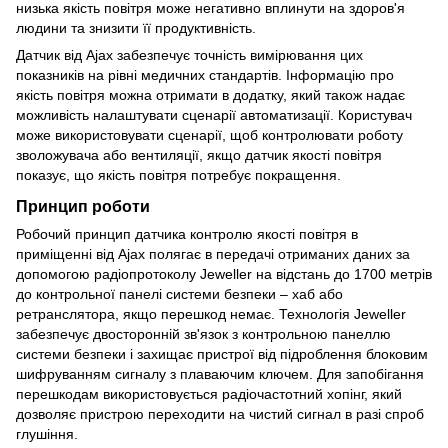
низька якість повітря може негативно вплинути на здоров'я
людини та знизити її продуктивність.
Датчик від Ajax забезпечує точність вимірювання цих
показників на рівні медичних стандартів. Інформацію про
якість повітря можна отримати в додатку, який також надає
можливість налаштувати сценарії автоматизації. Користувач
може використовувати сценарії, щоб контролювати роботу
зволожувача або вентиляції, якщо датчик якості повітря
показує, що якість повітря потребує покращення.
Принцип роботи
Робочий принцип датчика контролю якості повітря в
приміщенні від Ajax полягає в передачі отриманих даних за
допомогою радіопротоколу Jeweller на відстань до 1700 метрів
до контрольної панелі системи безпеки – хаб або
ретранслятора, якщо перешкод немає. Технологія Jeweller
забезпечує двосторонній зв'язок з контрольною панеллю
системи безпеки і захищає пристрої від підроблення блоковим
шифруванням сигналу з плаваючим ключем. Для запобігання
перешкодам використовується радіочастотний хопінг, який
дозволяє пристрою переходити на чистий сигнал в разі спроб
глушіння.