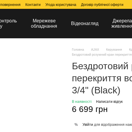
 повернення
Контакти
Угода користувача
Договір публічної оферти
онтроль
Мережеве
Джерел
Відеонагляд
у
обладнання
живленн
Головна
AJAX
Керування
К
Бездротовий розумний кран перекриття в
Бездротовий 
перекриття в
3/4" (Black)
В наявності
Написати відгук
6 699 грн
Увійти
для відображення нак
%