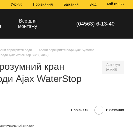
Мій кошик
Порівняння
Укр
Рус
Бажання
Вхід
а
Все для
(04563) 6-13-40
я
монтажу
рани перекриття води
Крани перекриття води Ajax Systems
оди Ajax WaterStop 3/4" (Black)
розумний кран
Артикул
50536
оди Ajax WaterStop
Порівняти
В бажання
опичувальної знижки