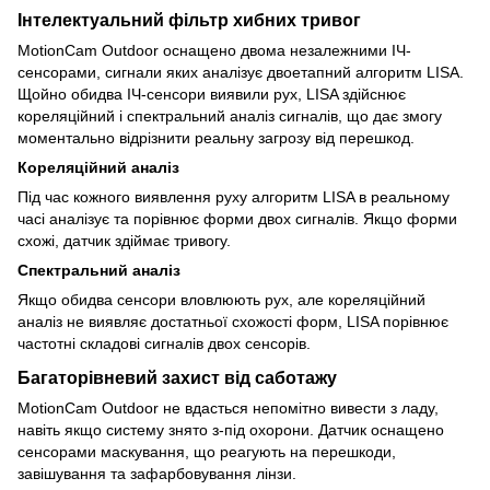
Інтелектуальний фільтр хибних тривог
MotionCam Outdoor оснащено двома незалежними ІЧ-
сенсорами, сигнали яких аналізує двоетапний алгоритм LISA.
Щойно обидва ІЧ-сенсори виявили рух, LISA здійснює
кореляційний і спектральний аналіз сигналів, що дає змогу
моментально відрізнити реальну загрозу від перешкод.
Кореляційний аналіз
Під час кожного виявлення руху алгоритм LISA в реальному
часі аналізує та порівнює форми двох сигналів. Якщо форми
схожі, датчик здіймає тривогу.
Спектральний аналіз
Якщо обидва сенсори вловлюють рух, але кореляційний
аналіз не виявляє достатньої схожості форм, LISA порівнює
частотні складові сигналів двох сенсорів.
Багаторівневий захист від саботажу
MotionCam Outdoor не вдасться непомітно вивести з ладу,
навіть якщо систему знято з-під охорони. Датчик оснащено
сенсорами маскування, що реагують на перешкоди,
завішування та зафарбовування лінзи.