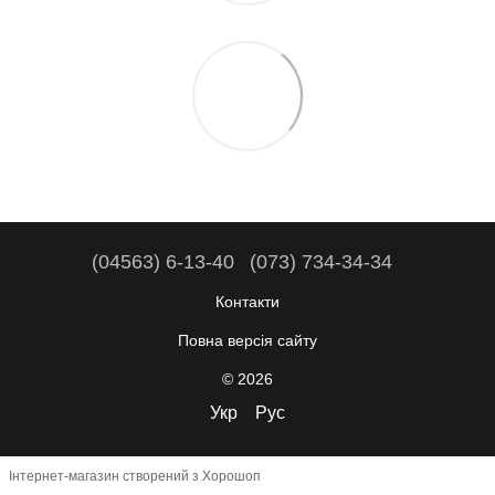
(04563) 6-13-40
(073) 734-34-34
Контакти
Повна версія сайту
© 2026
Укр
Рус
Інтернет-магазин створений з Хорошоп