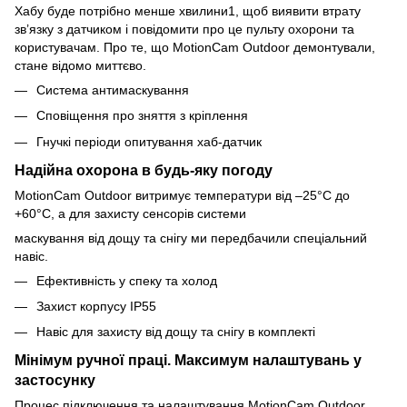
Хабу буде потрібно менше хвилини1, щоб виявити втрату
зв’язку з датчиком і повідомити про це пульту охорони та
користувачам. Про те, що MotionCam Outdoor демонтували,
стане відомо миттєво.
Система антимаскування
Сповіщення про зняття з кріплення
Гнучкі періоди опитування хаб-датчик
Надійна охорона в будь-яку погоду
MotionCam Outdoor витримує температури від –25°С до
+60°С, а для захисту сенсорів системи
маскування від дощу та снігу ми передбачили спеціальний
навіс.
Ефективність у спеку та холод
Захист корпусу IP55
Навіс для захисту від дощу та снігу в комплекті
Мінімум ручної праці. Максимум налаштувань у
застосунку
Процес підключення та налаштування MotionCam Outdoor