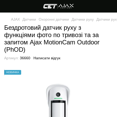
AJAX
Датчики
Охоронні датчики
Датчики руху
Датчики рух
Бездротовий датчик руху з
функціями фото по тривозі та за
запитом Ajax MotionCam Outdoor
(PhOD)
Артикул:
36660
Написати відгук
НОВИНКА