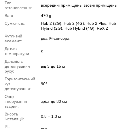
Тип
всередині приміщень, ззовні приміщень
встановлення:
Вага:
470 g
Сумісність:
Hub 2 (2G), Hub 2 (4G), Hub 2 Plus, Hub
Hybrid (2G), Hub Hybrid (4G), ReX 2
Чутливий
два ІЧ-сенсора
елемент:
Датчик
є
температури:
Дальність
детектування
від 3 до 15 м
руху:
Горизонтальний
кут
90°
детектування:
Опція
ігнорування
зріст до 80 см
тварин:
Висота
0,8 – 1,3 м
інсталяції:
ІЧ-
так