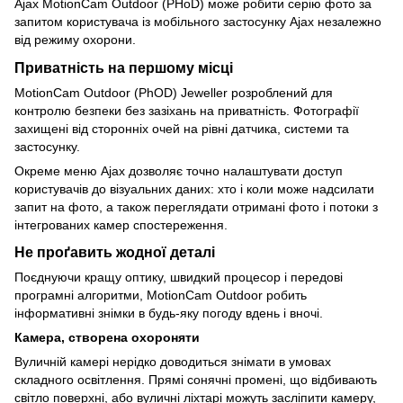
Ajax MotionCam Outdoor (PHoD) може робити серію фото за
запитом користувача із мобільного застосунку Ajax незалежно
від режиму охорони.
Приватність на першому місці
MotionCam Outdoor (PhOD) Jeweller розроблений для
контролю безпеки без зазіхань на приватність. Фотографії
захищені від сторонніх очей на рівні датчика, системи та
застосунку.
Окреме меню Ajax дозволяє точно налаштувати доступ
користувачів до візуальних даних: хто і коли може надсилати
запит на фото, а також переглядати отримані фото і потоки з
інтегрованих камер спостереження.
Не проґавить жодної деталі
Поєднуючи кращу оптику, швидкий процесор і передові
програмні алгоритми, MotionCam Outdoor робить
інформативні знімки в будь-яку погоду вдень і вночі.
Камера, створена охороняти
Вуличній камері нерідко доводиться знімати в умовах
складного освітлення. Прямі сонячні промені, що відбивають
світло поверхні, або вуличні ліхтарі можуть засліпити камеру,