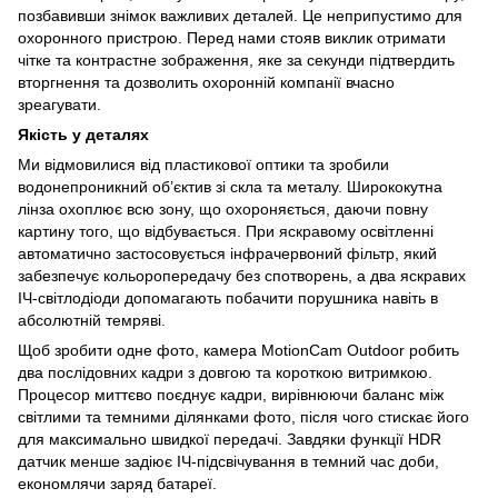
позбавивши знімок важливих деталей. Це неприпустимо для
охоронного пристрою. Перед нами стояв виклик отримати
чітке та контрастне зображення, яке за секунди підтвердить
вторгнення та дозволить охоронній компанії вчасно
зреагувати.
Якість у деталях
Ми відмовилися від пластикової оптики та зробили
водонепроникний об’єктив зі скла та металу. Ширококутна
лінза охоплює всю зону, що охороняється, даючи повну
картину того, що відбувається. При яскравому освітленні
автоматично застосовується інфрачервоний фільтр, який
забезпечує кольоропередачу без спотворень, а два яскравих
ІЧ-світлодіоди допомагають побачити порушника навіть в
абсолютній темряві.
Щоб зробити одне фото, камера MotionCam Outdoor робить
два послідовних кадри з довгою та короткою витримкою.
Процесор миттєво поєднує кадри, вирівнюючи баланс між
світлими та темними ділянками фото, після чого стискає його
для максимально швидкої передачі. Завдяки функції HDR
датчик менше задіює ІЧ-підсвічування в темний час доби,
економлячи заряд батареї.