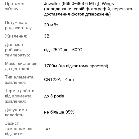
Протокол
Jeweller (868.0−868.6 МГц), Wings
зв'язку:
(передавання серій фотографій, перевірка
доставлення фотопідтверджень)
Потужність
20 мВт
радіосигналу:
Живлення:
3В
Діапазон
робочих
від -25°С до +60°С
температур:
Макс. дистанція
1700м (на відкритому просторі)
до централі:
Тип елемента
CR123A – 4 шт.
живлення:
Термін роботи
від елемента
до 3 років
живлення:
Допустима
не більше 95%
вологість:
Захист
тампером від
так
відкриття: