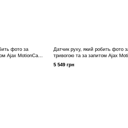
бить фото за
Датчик руху, який робить фото з
том Ajax MotionCam
тривогою та за запитом Ajax Mo
(PhOD) (White)
5 549 грн