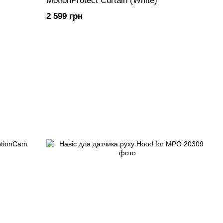
MotionProtect Curtain (White)
2 599 грн