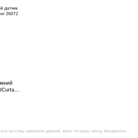
ямний
lCurtain
ся на стіну навпроти дверей, вікон та інших місць ймовірного