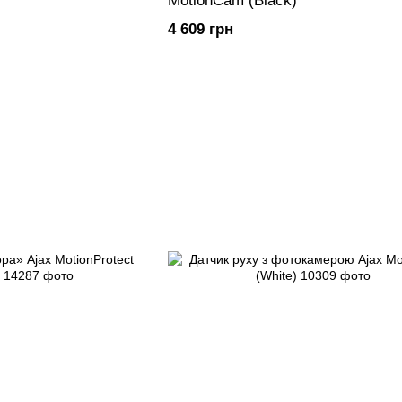
MotionCam (Black)
4 609 грн