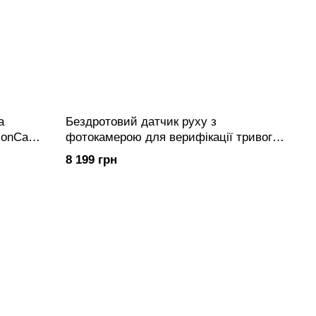
а
Бездротовий датчик руху з
tionCam
фотокамерою для верифікації тривог
Ajax MotionCam Outdoor
8 199 грн