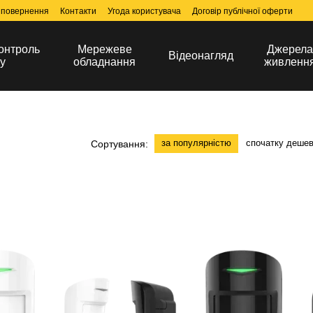
 повернення
Контакти
Угода користувача
Договір публічної оферти
онтроль
Мережеве
Джерел
Відеонагляд
у
обладнання
живленн
за популярністю
спочатку деше
Сортування: