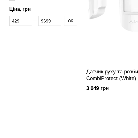
Ціна, грн
Від Ціна, грн
До Ціна, грн
ОК
Датчик руху та розби
CombiProtect (White)
3 049 грн