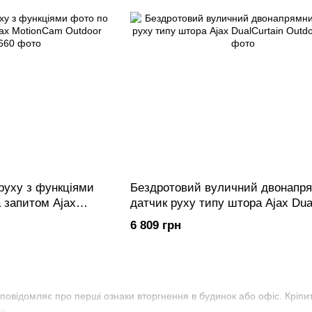
руху з функціями
Бездротовий вуличний двонапр
а запитом Ajax
датчик руху типу штора Ajax Dua
PhOD)
Outdoor
6 809 грн
повідомляє про перші ознаки вторгнення в будинок або офіс. Кріпить
в.