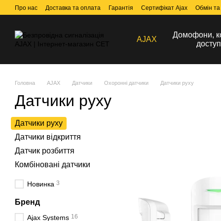
Перейти до основного контенту
Про нас
Доставка та оплата
Гарантія
Сертифікат Ajax
Обмін та
Домофони, к
AJAX
доступ
Головна
AJAX
Датчики
Охоронні датчики
Датчики руху
Датчики руху
Датчики руху
Датчики відкриття
Датчик розбиття
Комбіновані датчики
3
Новинка
Бренд
16
Ajax Systems