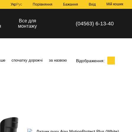
Мій кошик
Порівняння
Укр
Рус
Бажання
Вхід
а
Все для
(04563) 6-13-40
я
монтажу
вше
спочатку дорожчі
за назвою
Відображення: