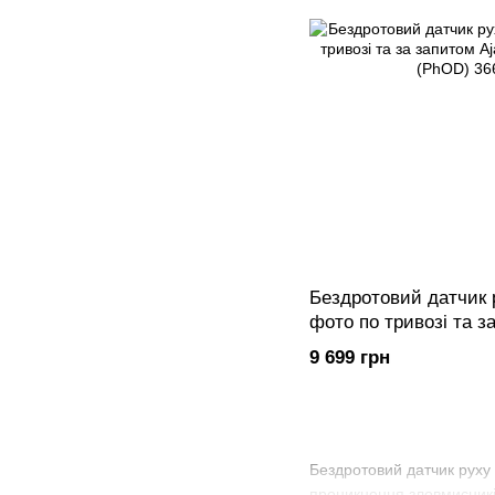
Бездротовий датчик 
фото по тривозі та з
MotionCam Outdoor (
9 699 грн
Бездротовий датчик руху 
проникнення зловмисникі