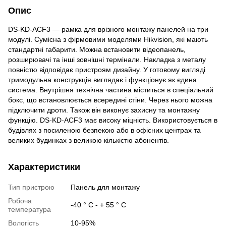
Опис
DS-KD-ACF3 — рамка для врізного монтажу панелей на три
модулі. Сумісна з фірмовими моделями Hikvision, які мають
стандартні габарити. Можна встановити відеопанель,
розширювачі та інші зовнішні термінали. Накладка з металу
повністю відповідає пристроям дизайну. У готовому вигляді
тримодульна конструкція виглядає і функціонує як єдина
система. Внутрішня технічна частина міститься в спеціальний
бокс, що встановлюється всередині стіни. Через нього можна
підключити дроти. Також він виконує захисну та монтажну
функцію. DS-KD-ACF3 має високу міцність. Використовується в
будівлях з посиленою безпекою або в офісних центрах та
великих будинках з великою кількістю абонентів.
Характеристики
Тип пристрою
Панель для монтажу
Робоча
-40 ° С - + 55 ° С
температура
Вологість
10-95%