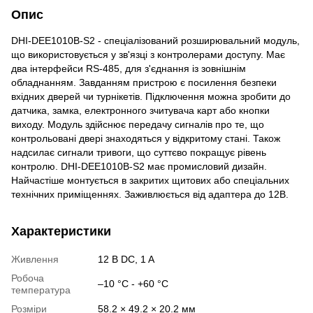
Опис
DHI-DEE1010B-S2 - спеціалізований розширювальний модуль,
що використовується у зв'язці з контролерами доступу. Має
два інтерфейси RS-485, для з'єднання із зовнішнім
обладнанням. Завданням пристрою є посилення безпеки
вхідних дверей чи турнікетів. Підключення можна зробити до
датчика, замка, електронного зчитувача карт або кнопки
виходу. Модуль здійснює передачу сигналів про те, що
контрольовані двері знаходяться у відкритому стані. Також
надсилає сигнали тривоги, що суттєво покращує рівень
контролю. DHI-DEE1010B-S2 має промисловий дизайн.
Найчастіше монтується в закритих щитових або спеціальних
технічних приміщеннях. Заживлюється від адаптера до 12В.
Характеристики
Живлення
12 В DC, 1 A
Робоча
–10 °C - +60 °C
температура
Розміри
58.2 × 49.2 × 20.2 мм