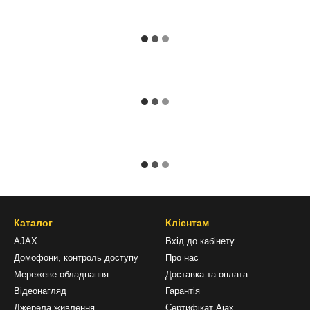
Каталог
Клієнтам
AJAX
Вхід до кабінету
Домофони, контроль доступу
Про нас
Мережеве обладнання
Доставка та оплата
Відеонагляд
Гарантія
Джерела живлення
Сертифікат Ajax