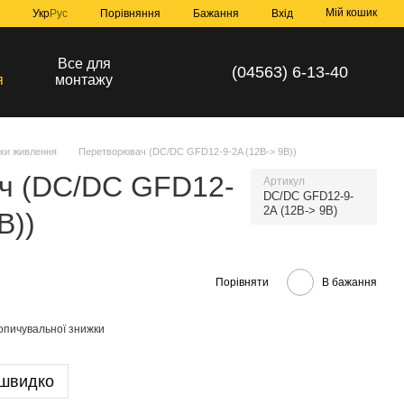
Мій кошик
Порівняння
Укр
Рус
Бажання
Вхід
а
Все для
(04563) 6-13-40
я
монтажу
ки живлення
Перетворювач (DC/DC GFD12-9-2A (12B-> 9B))
ч (DC/DC GFD12-
Артикул
DC/DC GFD12-9-
2A (12B-> 9B)
B))
Порівняти
В бажання
опичувальної знижки
 швидко