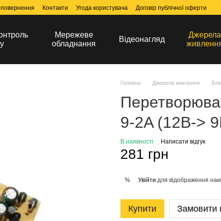
 повернення
Контакти
Угода користувача
Договір публічної оферти
онтроль
Мережеве
Джерел
Відеонагляд
у
обладнання
живленн
Головна
Джерела живлення
Бло
Перетворюва
9-2A (12B-> 9
В наявності
Написати відгук
281 грн
Увійти
для відображення нак
%
Купити
Замовити