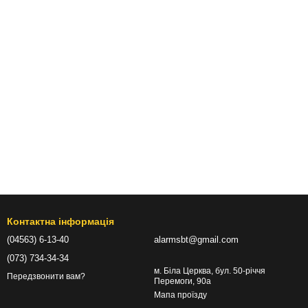
Контактна інформація
(04563) 6-13-40
alarmsbt@gmail.com
(073) 734-34-34
м. Біла Церква, бул. 50-річчя
Передзвонити вам?
Перемоги, 90а
Мапа проїзду