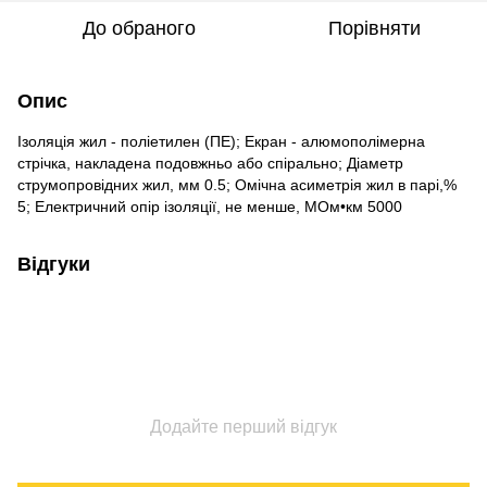
До обраного
Порівняти
Опис
Ізоляція жил - поліетилен (ПЕ); Екран - алюмополімерна
стрічка, накладена подовжньо або спірально; Діаметр
струмопровідних жил, мм 0.5; Омічна асиметрія жил в парі,%
5; Електричний опір ізоляції, не менше, МОм•км 5000
Відгуки
Додайте перший відгук