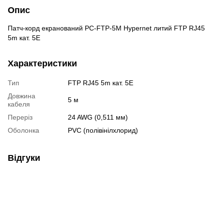
Опис
Патч-корд екранований PC-FTP-5M Hypernet литий FTP RJ45
5m кат. 5Е
Характеристики
Тип
FTP RJ45 5m кат. 5Е
Довжина
5 м
кабеля
Переріз
24 AWG (0,511 мм)
Оболонка
PVC (полівінілхлорид)
Відгуки