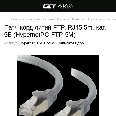
Все для монтажу
Кабель
Кабель Hypernet
Патч-корд литий
Патч-корд литий FTP, RJ45 5m, кат.
5Е (HypernetPC-FTP-5M)
Артикул:
HypernetPC-FTP-5M
Написати відгук