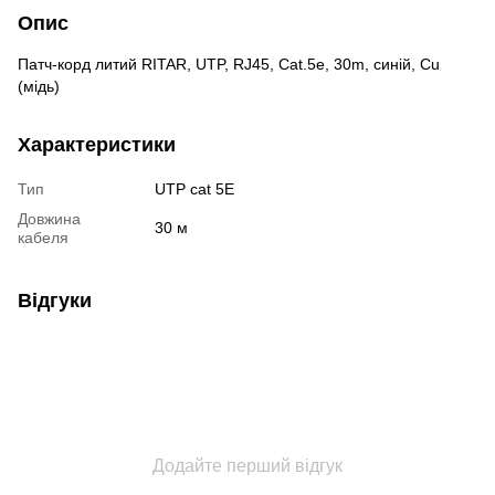
Опис
Патч-корд литий RITAR, UTP, RJ45, Cat.5e, 30m, синій, Cu
(мідь)
Характеристики
Тип
UTP cat 5E
Довжина
30 м
кабеля
Відгуки
Додайте перший відгук