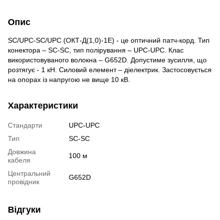
Опис
SC/UPC-SC/UPC (ОКТ-Д(1,0)-1Е) - це оптичний патч-корд. Тип
конектора – SC-SC, тип полірування – UPC-UPC. Клас
використовуваного волокна – G652D. Допустиме зусилля, що
розтягує - 1 кН. Силовий елемент – діелектрик. Застосовується
на опорах із напругою не вище 10 кВ.
Характеристики
Стандарти
UPC-UPC
Тип
SC-SC
Довжина
100 м
кабеля
Центральний
G652D
провідник
Відгуки