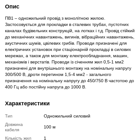
Опис
ПВ1 – одножильний провід з монолітною жилою.
Застосовується для прокладки в сталевих трубах, пустотних
каналах будівельних конструкцій, на лотках і т.д. Провід стійкий
до механічних навантажень, вигинів, вібраційних навантажень,
акустичних шумів, цвілевих грибів. Проводи призначені для
електричних установок при стаціонарній прокладці в силових
мережах, а також для монтажу електрообладнання, машин,
механізмів і верстатів. Проводи із січенням жил 0,5-1 мм2
призначені для внутрішнього монтажу на номінальну напругу
300/500 В, дроти перетином 1,5-4 мм2 - загального
призначення на номінальну напругу до 450/750 В частотою до
400 Гц або постійну напруга до 1000 В.
Характеристики
Тип
Одножильний силовий
Довжина
100 м
кабеля
Кількість жил
1