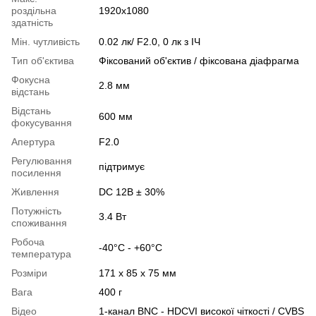
роздільна
1920x1080
здатність
Мін. чутливість
0.02 лк/ F2.0, 0 лк з ІЧ
Тип об'єктива
Фіксований об'єктив / фіксована діафрагма
Фокусна
2.8 мм
відстань
Відстань
600 мм
фокусування
Апертура
F2.0
Регулювання
підтримує
посилення
Живлення
DC 12В ± 30%
Потужність
3.4 Вт
споживання
Робоча
-40°C - +60°C
температура
Розміри
171 х 85 х 75 мм
Вага
400 г
Відео
1-канал BNC - HDCVI високої чіткості / CVBS