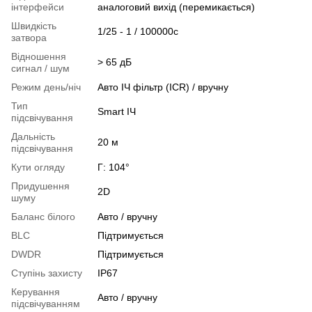
інтерфейси
аналоговий вихід (перемикається)
Швидкість
1/25 - 1 / 100000с
затвора
Відношення
> 65 дБ
сигнал / шум
Режим день/ніч
Авто ІЧ фільтр (ICR) / вручну
Тип
Smart ІЧ
підсвічування
Дальність
20 м
підсвічування
Кути огляду
Г: 104°
Придушення
2D
шуму
Баланс білого
Авто / вручну
BLC
Підтримується
DWDR
Підтримується
Ступінь захисту
IP67
Керування
Авто / вручну
підсвічуванням