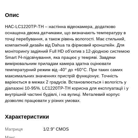
Опис
HAC-LC1220TP-TH – настінна відеокамера, додатково
оснащена двома датчиками, що визначають температуру в
точці перебування, а також рівень вологості. Має стильний,
компактний дизайн від Dahua та фірмовий кронштейн. Для
моніторингу задіяний Full HD об'єктив з 12-діодною системою
Smart ІЧ-підсвічування, яка працює у темряві. Завдяки
вимірювальним приладам камера здатна оцінювати
температурний режим від -40° до +60°C. При таких самих
максимальних значеннях пристрій функціонує. Точність
варіюється в межах 2 градусів. Встановлюється і вологість у
діапазоні 10-95%. LC1220TP-TH корисна для експлуатації і у
внутрішній частині будівлі, і на вулиці. Металевий корпус
дозволяє працювати у різних умовах.
Характеристики
Матриця
1/2.9" CMOS
Макс.