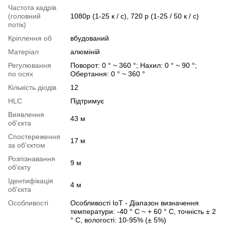
Частота кадрів
(головний
1080p (1-25 к / с), 720 р (1-25 / 50 к / с)
потік)
Кріплення об
вбудований
Матеріал
алюміній
Регулювання
Поворот: 0 ° ~ 360 °; Нахил: 0 ° ~ 90 °;
по осях
Обертання: 0 ° ~ 360 °
Кількість діодів
12
HLC
Підтримує
Виявлення
43 м
об'єкта
Спостереження
17 м
за об'єктом
Розпізнавання
9 м
об'єкту
Ідентифікація
4 м
об'єкта
Особливості
Особливості IoT - Діапазон визначення
температури: -40 ° C ~ + 60 ° C, точність ± 2
° C, вологості: 10-95% (± 5%)