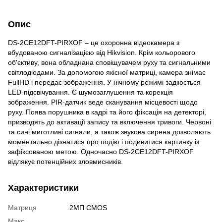
Опис
DS-2CE12DFT-PIRXOF – це охоронна відеокамера з
вбудованою сигналізацією від Hikvision. Крім кольорового
об'єктиву, вона обладнана сповіщувачем руху та сигнальними
світлодіодами. За допомогою якісної матриці, камера знімає
FullHD і передає зображення. У нічному режимі задіюється
LED-підсвічування. Є шумозаглушення та корекція
зображення. PIR-датчик веде сканування місцевості щодо
руху. Поява порушника в кадрі та його фіксація на детекторі,
призводять до активації запису та включення тривоги. Червоні
та сині миготливі сигнали, а також звукова сирена дозволяють
моментально дізнатися про подію і подивитися картинку із
зафіксованою метою. Одночасно DS-2CE12DFT-PIRXOF
відлякує потенційних зловмисників.
Характеристики
Матриця
2МП CMOS
Макс.