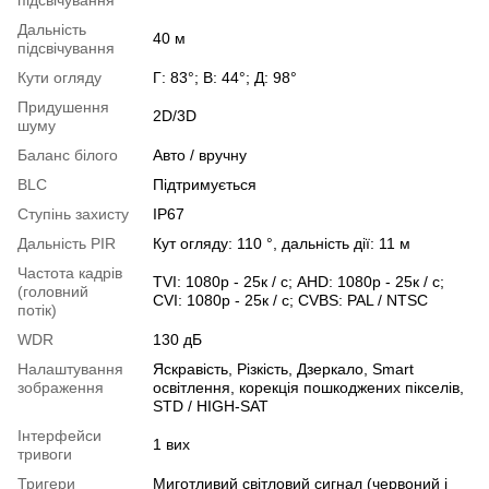
Дальність
40 м
підсвічування
Кути огляду
Г: 83°; В: 44°; Д: 98°
Придушення
2D/3D
шуму
Баланс білого
Авто / вручну
BLC
Підтримується
Ступінь захисту
IP67
Дальність PIR
Кут огляду: 110 °, дальність дії: 11 м
Частота кадрів
TVI: 1080p - 25к / с; AHD: 1080p - 25к / с;
(головний
CVI: 1080p - 25к / с; CVBS: PAL / NTSC
потік)
WDR
130 дБ
Налаштування
Яскравість, Різкість, Дзеркало, Smart
зображення
освітлення, корекція пошкоджених пікселів,
STD / HIGH-SAT
Інтерфейси
1 вих
тривоги
Тригери
Миготливий світловий сигнал (червоний і