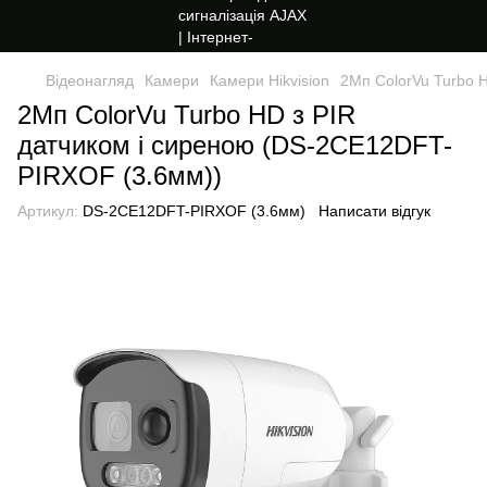
Відеонагляд
Камери
Камери Hikvision
2Мп ColorVu Turbo 
2Мп ColorVu Turbo HD з PIR
датчиком і сиреною (DS-2CE12DFT-
PIRXOF (3.6мм))
Артикул:
DS-2CE12DFT-PIRXOF (3.6мм)
Написати відгук