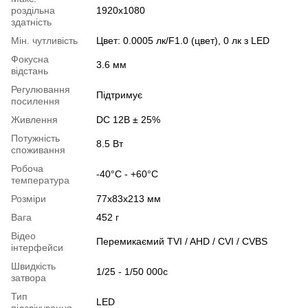
роздільна
1920x1080
здатність
Мін. чутливість
Цвет: 0.0005 лк/F1.0 (цвет), 0 лк з LED
Фокусна
3.6 мм
відстань
Регулювання
Підтримує
посилення
Живлення
DC 12В ± 25%
Потужність
8.5 Вт
споживання
Робоча
-40°C - +60°C
температура
Розміри
77х83х213 мм
Вага
452 г
Відео
Перемикаємий TVI / AHD / CVI / CVBS
інтерфейси
Швидкість
1/25 - 1/50 000с
затвора
Тип
LED
підсвічування