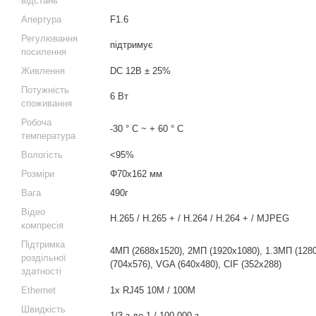
відстань
Апертура
F1.6
Регулювання
підтримує
посилення
Живлення
DC 12В ± 25%
Потужність
6 Вт
споживання
Робоча
-30 ° C ~ + 60 ° C
температура
Вологість
<95%
Розміри
Φ70x162 мм
Вага
490г
Відео
H.265 / H.265 + / H.264 / H.264 + / MJPEG
компресія
Підтримка
4МП (2688х1520), 2МП (1920x1080), 1.3MП (1280
роздільної
(704x576), VGA (640x480), CIF (352x288)
здатності
Ethernet
1x RJ45 10M / 100M
Швидкість
1/3 з до 1 / 100,000 з