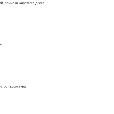
ий, помилка жорсткого диска
0+
ратор і користувач