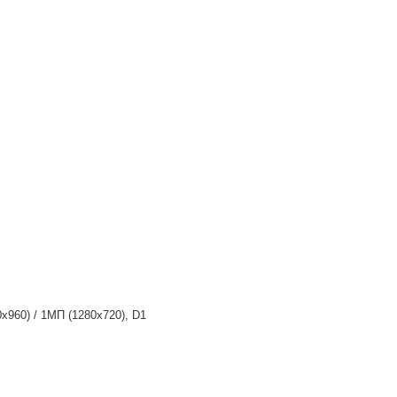
x960) / 1МП (1280x720), D1