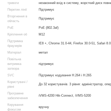
тривоги
незаконний вхід в систему, жорсткий диск повн
Перетин лінії
Підтримує
Вторгнення в
Підтримує
область
PoE
PoE (802.3af)
Кріплення об
M12
Підтримка
IE8 +, Chrome 31.0-44, Firefox 30.0-51, Safari 8.
браузерів
Матеріал
метал
Повільна
витримка
підтримує
затвора
SVC
Підтримує кодування H.264 і H.265
Користувачі /
До 32 користувачів. 3 рівня: адміністратор, опе
рівні
Програмне
iVMS-4200 Hik-Connect, iVMS-5200
забезпечення
Керування
вручну
фокусом