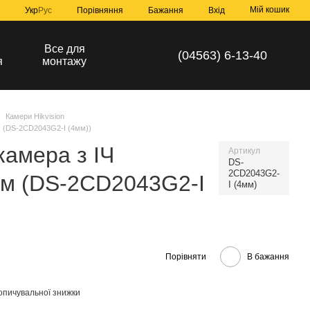
Мій кошик
Порівняння
Укр
Рус
Бажання
Вхід
а
Все для
(04563) 6-13-40
я
монтажу
Камери Hikvision
ям (DS-2CD2043G2-I (4мм))
камера з ІЧ
Артикул
DS-
2CD2043G2-
ям (DS-2CD2043G2-I
I (4мм)
Порівняти
В бажання
опичувальної знижки