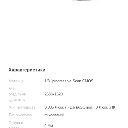
Характеристики
Матриця
1/3 "progressive Scan CMOS
Макс.
роздільна
2688x1520
здатність
Мін. чутливість
0.005 Люкс / F1.6 (AGC вкл), 0 Люкс з ІК
Тип об'єктива
фіксований
Фокусна
4 мм