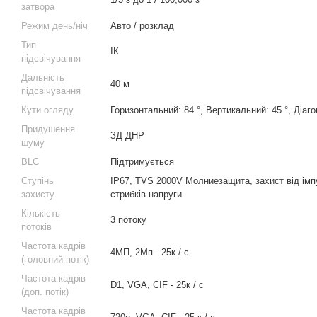
затвора
Режим день/ніч
Авто / розклад
Тип
ІК
підсвічування
Дальність
40 м
підсвічування
Кути огляду
Горизонтальний: 84 °, Вертикальний: 45 °, Діаго
Придушення
ЗД ДНР
шуму
BLC
Підтримується
Ступінь
IP67, TVS 2000V Молниезащита, захист від імпу
захисту
стрибків напруги
Кількість
3 потоку
потоків
Частота кадрів
4МП, 2Мп - 25к / с
(головний потік)
Частота кадрів
D1, VGA, CIF - 25к / с
(доп. потік)
Частота кадрів