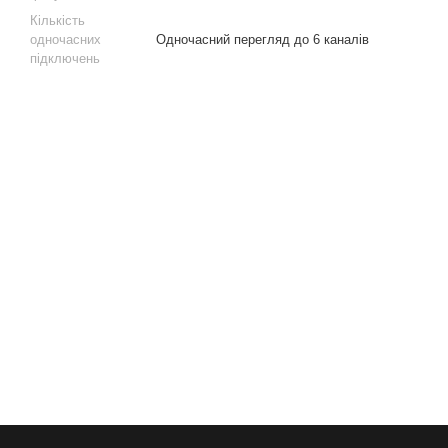
Кількість
одночасних
Одночасний перегляд до 6 каналів
підключень