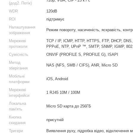
720р, VGA, CIF - 25 к / с
(дод2. Потік)
WDR
120dB
ROI
підтримує
Налаштування
Режим повороту, насиченість, яскравість, контра
зображення
Мережеві
TCP / IP, ICMP, HTTP, HTTPS, FTP, DHCP, DNS
протоколи
PPPoE, NTP, UPnP ™, SMTP, SNMP, IGMP, 802.1
Сумісність
ONVIF (PROFILE S, PROFILE G), ISAPI
Метод
NAS (NFS, SMB / CIFS), ANR, Micro SD
зберігання
Мобільні
iOS, Android
платформи
Мережеві
1 RJ45 10M / 100M
інтерфейси
Локальна
Micro SD карта до 256ГБ
пам'ять
Кнопка
присутній
скидання
Тригери
Виявлення руху, підробка відео, відключення м