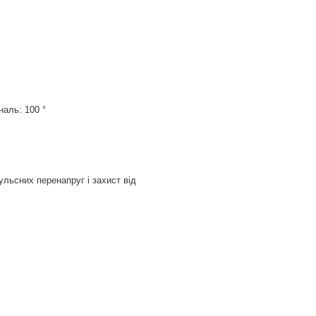
наль: 100 °
льсних перенапруг і захист від