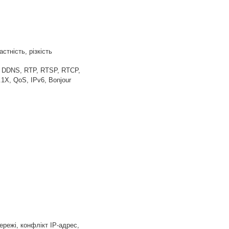
стність, різкість
, DDNS, RTP, RTSP, RTCP,
X, QoS, IPv6, Bonjour
ережі, конфлікт IP-адрес,