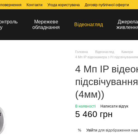
 повернення
Контакти
Угода користувача
Договір публічної оферти
онтроль
Мережеве
Джерел
Відеонагляд
у
обладнання
живленн
Головна
Відеонагляд
Камери
4 Мп IP відеокамера з ІЧ підсвічуванн
4 Мп IP відео
підсвічуванн
(4мм))
В наявності
Написати відгук
5 460 грн
Увійти
для відображення нак
%