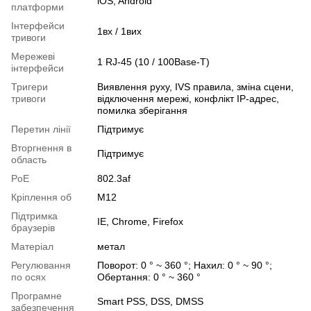
iOS; Android
платформи
Інтерфейси
1вх / 1вих
тривоги
Мережеві
1 RJ-45 (10 / 100Base-T)
інтерфейси
Тригери
Виявлення руху, IVS правила, зміна сцени,
тривоги
відключення мережі, конфлікт IP-адрес,
помилка зберігання
Перетин лінії
Підтримує
Вторгнення в
Підтримує
область
PoE
802.3af
Кріплення об
М12
Підтримка
IE, Chrome, Firefox
браузерів
Матеріал
метал
Регулювання
Поворот: 0 ° ~ 360 °; Нахил: 0 ° ~ 90 °;
по осях
Обертання: 0 ° ~ 360 °
Програмне
Smart PSS, DSS, DMSS
забезпечення