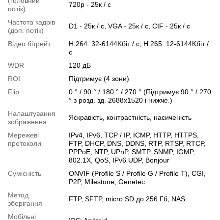
(головний
720р - 25к / с
потік)
Частота кадрів
D1 - 25к / c, VGA - 25к / с, CIF - 25к / с
(доп. потік)
Відео бітрейт
H.264: 32-6144Kбіт / с; H.265: 12-6144Kбіт /
с
WDR
120 дБ
ROI
Підтримує (4 зони)
Flip
0 ° / 90 ° / 180 ° / 270 ° (Підтримує 90 ° / 270
° з розд. зд. 2688x1520 і нижче.)
Налаштування
Яскравість, контрастність, насиченість
зображення
Мережеві
IPv4, IPv6, TCP / IP, ICMP, HTTP, HTTPS,
протоколи
FTP, DHCP, DNS, DDNS, RTP, RTSP, RTCP,
PPPoE, NTP, UPnP, SMTP, SNMP, IGMP,
802.1X, QoS, IPv6 UDP, Bonjour
Сумісність
ONVIF (Profile S / Profile G / Profile T), CGI,
P2P, Milestone, Genetec
Метод
FTP, SFTP, micro SD до 256 Гб, NAS
зберігання
Мобільні