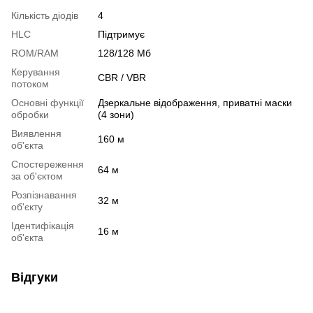
Кількість діодів
4
HLC
Підтримує
ROM/RAM
128/128 Мб
Керування
CBR / VBR
потоком
Основні функції
Дзеркальне відображення, приватні маски
обробки
(4 зони)
Виявлення
160 м
об'єкта
Спостереження
64 м
за об'єктом
Розпізнавання
32 м
об'єкту
Ідентифікація
16 м
об'єкта
Відгуки