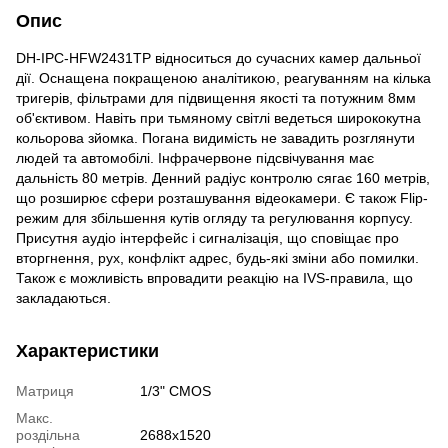
Опис
DH-IPC-HFW2431TP відноситься до сучасних камер дальньої
дії. Оснащена покращеною аналітикою, реагуванням на кілька
тригерів, фільтрами для підвищення якості та потужним 8мм
об'єктивом. Навіть при тьмяному світлі ведеться ширококутна
кольорова зйомка. Погана видимість не завадить розглянути
людей та автомобілі. Інфрачервоне підсвічування має
дальність 80 метрів. Денний радіус контролю сягає 160 метрів,
що розширює сфери розташування відеокамери. Є також Flip-
режим для збільшення кутів огляду та регулювання корпусу.
Присутня аудіо інтерфейс і сигналізація, що сповіщає про
вторгнення, рух, конфлікт адрес, будь-які зміни або помилки.
Також є можливість впровадити реакцію на IVS-правила, що
закладаються.
Характеристики
Матриця
1/3" CMOS
Макс.
роздільна
2688х1520