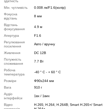
здатність
Мін. чутливість
0.008 лк/F1.6(колір)
Фокусна
8 мм
відстань
Відстань
4.9 м
фокусування
Апертура
F1.6
Регулювання
Авто / вручну
посилення
Живлення
DC 12В
Потужність
7.7 Вт
споживання
Робоча
-40 ° C - + 60 ° C
температура
Розміри
Ф90х244 мм
Вага
910 г
Аудіо
1вх / 1вих
інтерфейси
Відео
H.265; H.264; H.264B; Smart H.265+/ Smart
компресія
H.264+