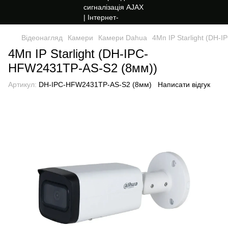
Відеонагляд
Камери
Камери Dahua
4Mп IP Starlight (DH
4Mп IP Starlight (DH-IPC-
HFW2431TP-AS-S2 (8мм))
Артикул:
DH-IPC-HFW2431TP-AS-S2 (8мм)
Написати відгук