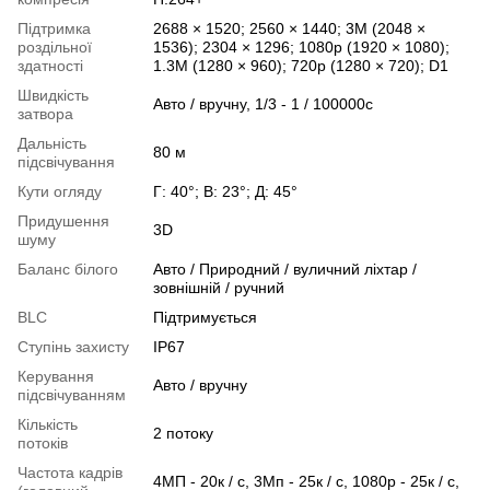
Підтримка
2688 × 1520; 2560 × 1440; 3M (2048 ×
роздільної
1536); 2304 × 1296; 1080p (1920 × 1080);
здатності
1.3M (1280 × 960); 720p (1280 × 720); D1
Швидкість
Авто / вручну, 1/3 - 1 / 100000с
затвора
Дальність
80 м
підсвічування
Кути огляду
Г: 40°; В: 23°; Д: 45°
Придушення
3D
шуму
Баланс білого
Авто / Природний / вуличний ліхтар /
зовнішній / ручний
BLC
Підтримується
Ступінь захисту
IP67
Керування
Авто / вручну
підсвічуванням
Кількість
2 потоку
потоків
Частота кадрів
4МП - 20к / с, 3Мп - 25к / с, 1080р - 25к / с,