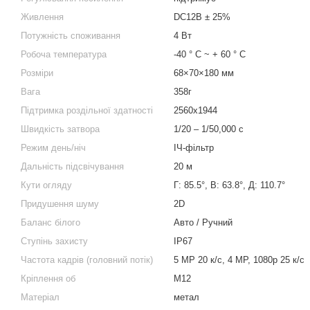
Живлення
DC12В ± 25%
Потужність споживання
4 Вт
Робоча температура
-40 ° C ~ + 60 ° C
Розміри
68×70×180 мм
Вага
358г
Підтримка роздільної здатності
2560x1944
Швидкість затвора
1/20 – 1/50,000 с
Режим день/ніч
ІЧ-фільтр
Дальність підсвічування
20 м
Кути огляду
Г: 85.5°, В: 63.8°, Д: 110.7°
Придушення шуму
2D
Баланс білого
Авто / Ручний
Ступінь захисту
IP67
Частота кадрів (головний потік)
5 MP 20 к/с, 4 MP, 1080p 25 к/с
Кріплення об
M12
Матеріал
метал