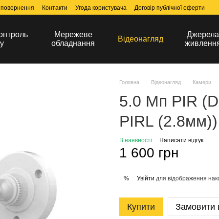
 повернення
Контакти
Угода користувача
Договір публічної оферти
онтроль
Мережеве
Джерел
Відеонагляд
у
обладнання
живленн
Головна
Відеонагляд
Камери
5.0 Мп PIR (
PIRL (2.8мм))
В наявності
Написати відгук
1 600 грн
Увійти
для відображення нак
%
Купити
Замовити