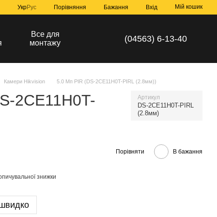
Мій кошик
Порівняння
Укр
Рус
Бажання
Вхід
а
Все для
(04563) 6-13-40
я
монтажу
Камери Hikvision
5.0 Мп PIR (DS-2CE11H0T-PIRL (2.8мм))
DS-2CE11H0T-
Артикул
DS-2CE11H0T-PIRL
(2.8мм)
Порівняти
В бажання
опичувальної знижки
 швидко