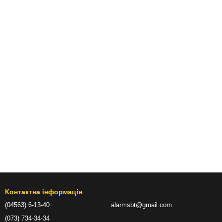
Контактна інформація
(04563) 6-13-40
alarmsbt@gmail.com
(073) 734-34-34