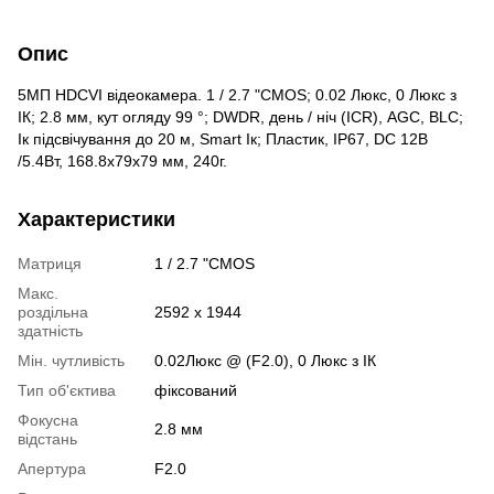
Опис
5МП HDCVI відеокамера. 1 / 2.7 "CMOS; 0.02 Люкс, 0 Люкс з
ІК; 2.8 мм, кут огляду 99 °; DWDR, день / ніч (ICR), AGC, BLC;
Ік підсвічування до 20 м, Smart Ік; Пластик, IP67, DC 12В
/5.4Вт, 168.8x79x79 мм, 240г.
Характеристики
Матриця
1 / 2.7 "CMOS
Макс.
роздільна
2592 x 1944
здатність
Мін. чутливість
0.02Люкс @ (F2.0), 0 Люкс з ІК
Тип об'єктива
фіксований
Фокусна
2.8 мм
відстань
Апертура
F2.0