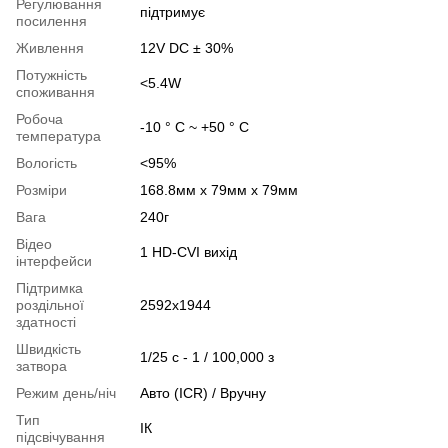
Регулювання
підтримує
посилення
Живлення
12V DC ± 30%
Потужність
<5.4W
споживання
Робоча
-10 ° C ~ +50 ° C
температура
Вологість
<95%
Розміри
168.8мм x 79мм x 79мм
Вага
240г
Відео
1 HD-CVI вихід
інтерфейси
Підтримка
роздільної
2592x1944
здатності
Швидкість
1/25 с - 1 / 100,000 з
затвора
Режим день/ніч
Авто (ICR) / Вручну
Тип
ІК
підсвічування