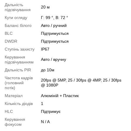
Дальність
20 м
підсвічування
Кути огляду
Г: 99 °, В: 72 °
Баланс білого
Авто / ручний
BLC
Підтримується
DWDR
Підтримується
Ступінь захисту
IP67
Керування
Авто / вручну
підсвічуванням
Дальність PIR
до 10м
Частота кадрів
20fps @ 5MP, 25 / 30fps @ 4MP, 25 / 30fps
(головний
@ 1080P
потік)
Матеріал
Алюміній + Пластик
Кількість діодів
1
HLC
Підтримує
Керування
N / A
фокусом