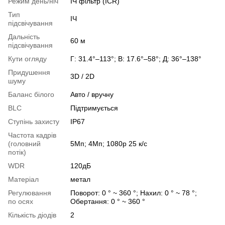
Режим день/ніч
ІЧ фільтр (ICR)
Тип
ІЧ
підсвічування
Дальність
60 м
підсвічування
Кути огляду
Г: 31.4°–113°; В: 17.6°–58°; Д: 36°–138°
Придушення
3D / 2D
шуму
Баланс білого
Авто / вручну
BLC
Підтримується
Ступінь захисту
IP67
Частота кадрів
(головний
5Мп; 4Мп; 1080p 25 к/с
потік)
WDR
120дБ
Матеріал
метал
Регулювання
Поворот: 0 ° ~ 360 °; Нахил: 0 ° ~ 78 °;
по осях
Обертання: 0 ° ~ 360 °
Кількість діодів
2