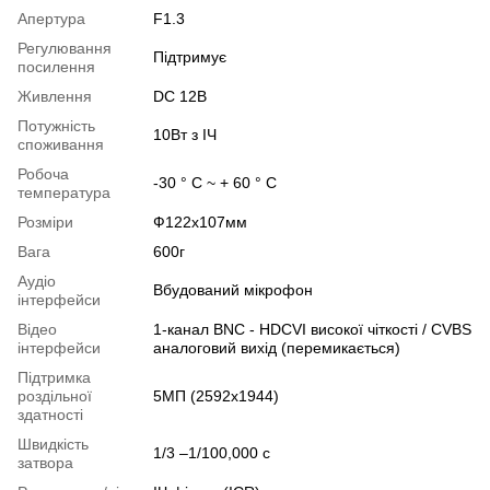
Апертура
F1.3
Регулювання
Підтримує
посилення
Живлення
DC 12В
Потужність
10Вт з ІЧ
споживання
Робоча
-30 ° C ~ + 60 ° C
температура
Розміри
Ф122x107мм
Вага
600г
Аудіо
Вбудований мікрофон
інтерфейси
Відео
1-канал BNC - HDCVI високої чіткості / CVBS
інтерфейси
аналоговий вихід (перемикається)
Підтримка
роздільної
5МП (2592x1944)
здатності
Швидкість
1/3 –1/100,000 с
затвора