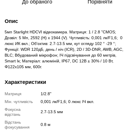
До обраного
Порівняти
Опис
5мп Starlight HDCVI відеокамера. Матриця: 1 / 2.8 "CMOS;
Дозвіл: 5 Мп, 2592 (H) x 1944 (V). Чутливість: 0,001 лк/F1,6; 0
люкс ИК вкл.; Об'єктив: 2.7-13.5 мм, кут огляду 102 ° -29 °;
Функції: WDR 120дБ, день / ніч (ICR), 2D / 3D-DNR, AWB, AGC,
BLC; Вбудований мікрофон; ІЧ підсвічування до 60 метрів,
Smart Ік; Матеріал: алюміній, IP67, DC 12В ± 30% / 10 Вт,
Φ122х105 мм, 600г.
Характеристики
Матриця
1/2.8"
Мін. чутливість
0,001 лк/F1,6; 0 люкс ІЧ вкл.
Фокусна
2.7-13.5 мм
відстань
Відстань
0.8 м
фокусування