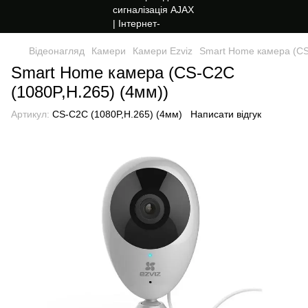
Відеонагляд
Камери
Камери Ezviz
Smart Home камера (CS
Smart Home камера (CS-C2C
(1080P,H.265) (4мм))
Артикул:
CS-C2C (1080P,H.265) (4мм)
Написати відгук