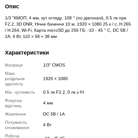
Опис
1/3 "КМОП; 4 мм, кут огляду: 108 ° (по діагоналі), 0.5 лк при
F2.2, 3D DNR, Нічне бачення 10 м, 1920 × 1080 25 к / с, H.265
/ H.264, Wi-Fi, Карта microSD до 256 ГБ, -10 - 45 ° C, DC 5В /
1A, 4 Вт, 110 × 58 × 38 мм
Характеристики
Матриця
1/3" CMOS
Макс.
роздільна
1920 × 1080
здатність
Мін. чутливість
0.5 лк F2.2, 0 лк з ІЧ
Фокусна
4 мм
відстань
Живлення
DC 5В / 1A
Потужність
4 Вт
споживання
Робоча