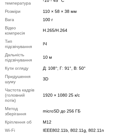
-10 - 45 °C
температура
Розміри
110 × 58 × 38 мм
Вага
100 г
Відео
H.265/H.264
компресія
Тип
ІЧ
підсвічування
Дальність
10 м
підсвічування
Кути огляду
Д: 108°; Г: 91°, В: 50°
Придушення
3D
шуму
Частота кадрів
(головний
1920 × 1080 25 к/с
потік)
Метод
microSD до 256 ГБ
зберігання
Кріплення об
M12
Wi-Fi
IEEE802.11b, 802.11g, 802.11n