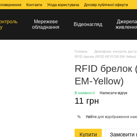
 повернення
Контакти
Угода користувача
Договір публічної оферти
онтроль
Мережеве
Джерел
Відеонагляд
у
обладнання
живленн
Головна
Домофони, контроль досту
RFID брелок (RFID KEYFOB EM-Yellow)
RFID брелок
EM-Yellow)
В наявності
Написати відгук
11 грн
Увійти
для відображення нак
%
Купити
Замовити