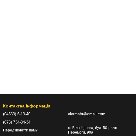
Контактна інформація
(04563) 6-13-40
alarmsbt@gmail.com
(073) 734-34-34
м. Біла Церква, бул. 50-річчя
Передзвонити вам?
Перемоги, 90а