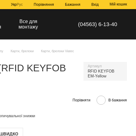
Мій кошик
Порівняння
Укр
Рус
Бажання
Вхід
а
Все для
(04563) 6-13-40
я
монтажу
пу
Карти, брелоки
Карти, брелоки Viatec
 (RFID KEYFOB
Артикул
RFID KEYFOB
EM-Yellow
Порівняти
В бажання
опичувальної знижки
 швидко